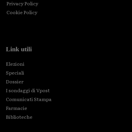
Privacy Policy
Cookie Policy
Html code here! Replace this with any non empty raw html
code and that's it.
Link utili
Elezioni
Speciali
Dossier
I sondaggi di Vpost
Comunicati Stampa
Farmacie
Biblioteche