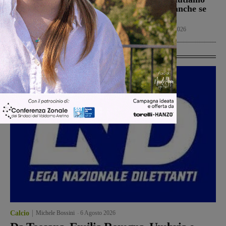
San Giovanni Valdarno
positivamente anche se
6 Agosto 2026
con prudenza”
Cronaca
6 Agosto 2026
Ultime Calcio
Calcio
Michele Bossini
-
6 Agosto 2026