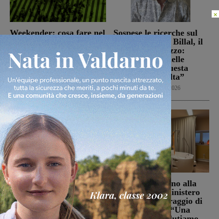
×
Weekender: cosa fare nel
Sospese le ricerche sul
fine settimana in
campo di Miah Billal, il
Valdarno
Prefetto di Arezzo:
“L’attenzione delle
Weekender
7 Agosto 2026
istituzioni su questa
vicenda resta alta”
Cronaca
6 Agosto 2026
La Futsal Sangiovannese
Punto Nascita, no alla
ha scelto la strada della
deroga ma il Ministero
continuità, appena un
apre al monitoraggio di
paio i volti nuovi
sei mesi. Vadi: “Una
risposta che valutiamo