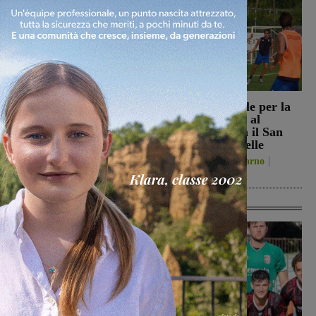
Reggello, i consiglieri di
Prima stagionale per la
opposizione: “La TARI
Sangiovannese, al
2026 resta più alta di
“Fedini” arriva il San
quella del 2022”
Donato Tavarnelle
Politica
8 Agosto 2026
San Giovanni Valdarno
8 Agosto 2026
Ultime Calcio