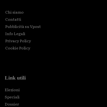
Chi siamo
Contatti
Pubblicità su Vpost
Info Legali
Privacy Policy
Cookie Policy
Html code here! Replace this with any non empty raw html
code and that's it.
Link utili
Elezioni
Speciali
Dossier