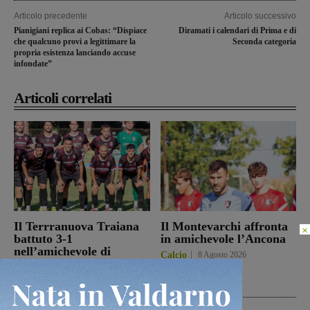
Articolo precedente
Articolo successivo
Pianigiani replica ai Cobas: “Dispiace
Diramati i calendari di Prima e di
che qualcuno provi a legittimare la
Seconda categoria
propria esistenza lanciando accuse
infondate”
Articoli correlati
Il Terrranuova Traiana
Il Montevarchi affronta
×
battuto 3-1
in amichevole l’Ancona
nell’amichevole di
Calcio
8 Agosto 2026
Grosseto
Calcio
8 Agosto 2026