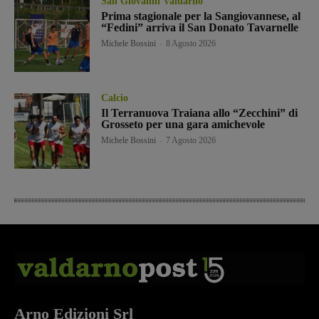
San Giovanni Valdarno
Prima stagionale per la Sangiovannese, al
“Fedini” arriva il San Donato Tavarnelle
Michele Bossini
-
8 Agosto 2026
Calcio
Il Terranuova Traiana allo “Zecchini” di
Grosseto per una gara amichevole
Michele Bossini
-
7 Agosto 2026
Arno Edizioni Srl