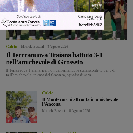
Calcio
Michele Bossini
-
8 Agosto 2026
Il Terrranuova Traiana battuto 3-1
nell’amichevole di Grosseto
Il Terranuova Traiana, pur non demeritando, è stata sconfitto per 3-1
nell'amichevole in casa del Grosseto, squadra di serie...
Calcio
Il Montevarchi affronta in amichevole
l’Ancona
Michele Bossini
-
8 Agosto 2026