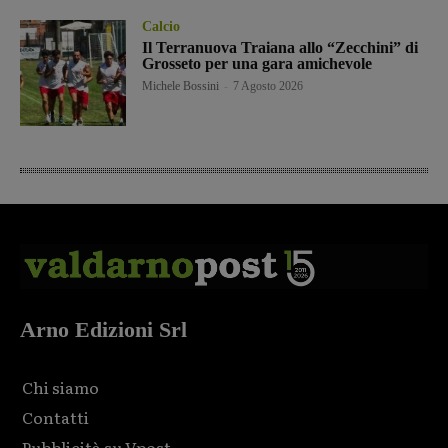
Calcio
Il Terranuova Traiana allo “Zecchini” di
Grosseto per una gara amichevole
Michele Bossini
-
7 Agosto 2026
Arno Edizioni Srl
Chi siamo
Contatti
Pubblicità su Vpost