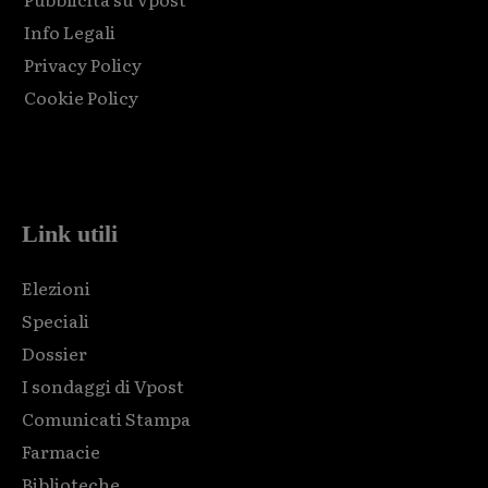
Info Legali
Privacy Policy
Cookie Policy
Html code here! Replace this with any non empty raw html
code and that's it.
Link utili
Elezioni
Speciali
Dossier
I sondaggi di Vpost
Comunicati Stampa
Farmacie
Biblioteche