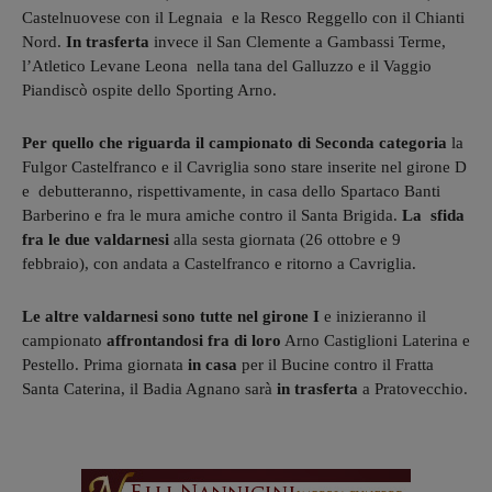
Castelnuovese con il Legnaia e la Resco Reggello con il Chianti
Nord.
In trasferta
invece il San Clemente a Gambassi Terme,
l’Atletico Levane Leona nella tana del Galluzzo e il Vaggio
Piandiscò ospite dello Sporting Arno.
Per quello che riguarda il campionato di Seconda categoria
la
Fulgor Castelfranco e il Cavriglia sono stare inserite nel girone D
e debutteranno, rispettivamente, in casa dello Spartaco Banti
Barberino e fra le mura amiche contro il Santa Brigida.
La sfida
fra le due valdarnesi
alla sesta giornata (26 ottobre e 9
febbraio), con andata a Castelfranco e ritorno a Cavriglia.
Le altre valdarnesi sono tutte nel girone I
e inizieranno il
campionato
affrontandosi fra di loro
Arno Castiglioni Laterina e
Pestello. Prima giornata
in casa
per il Bucine contro il Fratta
Santa Caterina, il Badia Agnano sarà
in trasferta
a Pratovecchio.