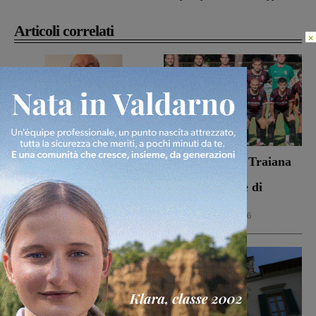
Articoli correlati
×
Dal treno all’ospedale, la
Il Terrranuova Traiana
vita in “Frammenti”: il
battuto 3-1
primo libro del
nell’amichevole di
valdarnese Luca Livi
Grosseto
Cultura
9 Agosto 2026
Calcio
8 Agosto 2026