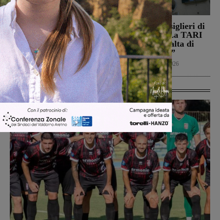
Il Montevarchi affronta
Reggello, i consiglieri di
in amichevole l’Ancona
opposizione: “La TARI
2026 resta più alta di
Calcio
8 Agosto 2026
quella del 2022”
Politica
8 Agosto 2026
Ultime Calcio