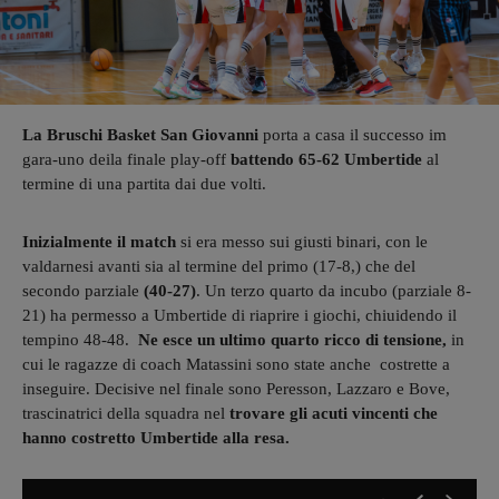
La Bruschi Basket San Giovanni
porta a casa il successo im
gara-uno deila finale play-off
battendo 65-62 Umbertide
al
termine di una partita dai due volti.
Inizialmente il match
si era messo sui giusti binari, con le
valdarnesi avanti sia al termine del primo (17-8,) che del
secondo parziale
(40-27)
. Un terzo quarto da incubo (parziale 8-
21) ha permesso a Umbertide di riaprire i giochi, chiuidendo il
tempino 48-48.
Ne esce un ultimo quarto ricco di tensione,
in
cui le ragazze di coach Matassini sono state anche costrette a
inseguire. Decisive nel finale sono Peresson, Lazzaro e Bove,
trascinatrici della squadra nel
trovare gli acuti vincenti che
hanno costretto Umbertide alla resa.