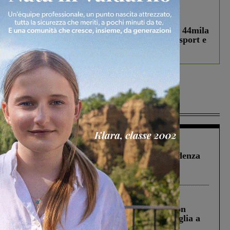
In vetrina
3 Agosto 2026
Estra Notizie agosto: Smart Cities, oltre 44mila
studenti coinvolti, torna il bando per lo sport e
debutta il podcast Estrair
Più lette
Figline Incisa Valdarno
1 Agosto 2026
Piscina di Figline finanziata oltre la scadenza
Pnrr, il gruppo di Fratelli d’Italia: “Un
ringraziamento al Governo”
Cronaca
3 Agosto 2026
Scomparso da una struttura di Castiglion
Fiorentino l’uomo che aveva ucciso la figlia a
Levane nel 2020