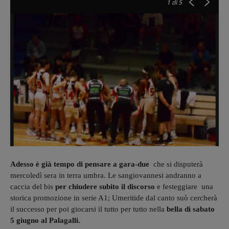
1
di 5
Adesso è già tempo di pensare a gara-due
che si disputerà
mercoledì sera in terra umbra. Le sangiovannesi andranno a
caccia del bis
per chiudere subito il discorso
e festeggiare una
storica promozione in serie A1; Umeritide dal canto suò cercherà
il successo per poi giocarsi il tutto per tutto nella
bella di sabato
5 giugno al Palagalli.