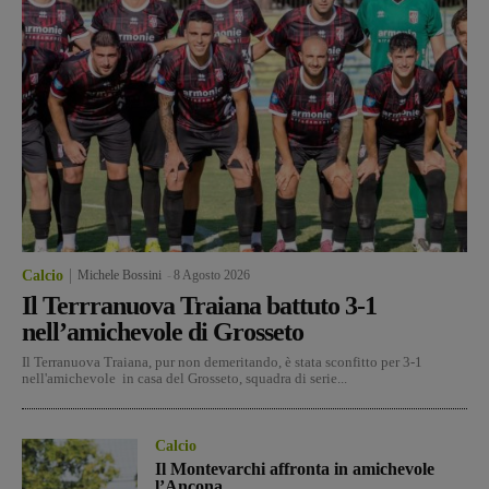
Calcio
Michele Bossini
-
8 Agosto 2026
Il Terrranuova Traiana battuto 3-1
nell’amichevole di Grosseto
Il Terranuova Traiana, pur non demeritando, è stata sconfitto per 3-1
nell'amichevole in casa del Grosseto, squadra di serie...
Calcio
Il Montevarchi affronta in amichevole
l’Ancona