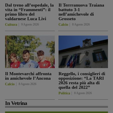
Dal treno all’ospedale, la
Il Terrranuova Traiana
vita in “Frammenti”: il
battuto 3-1
primo libro del
nell’amichevole di
valdarnese Luca Livi
Grosseto
Cultura
9 Agosto 2026
Calcio
8 Agosto 2026
Il Montevarchi affronta
Reggello, i consiglieri di
in amichevole l’Ancona
opposizione: “La TARI
2026 resta più alta di
Calcio
8 Agosto 2026
quella del 2022”
Politica
8 Agosto 2026
In Vetrina