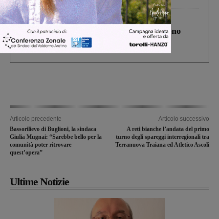
Cronaca
4 Agosto 2026
Un anno fa la strage in A1 in cui morirono
Gianni, Giulia e Franco. Lo schianto, il
processo, lo stop ai sorpassi fra tir....
Articolo precedente
Articolo successivo
Bassorilievo di Buglioni, la sindaca
A reti bianche l’andata del primo
Giulia Mugnai: “Sarebbe bello per la
turno degli spareggi interregionali tra
comunità poter ritrovare
Terranuova Traiana ed Atletico Ascoli
quest’opera”
Ultime Notizie