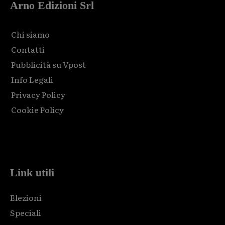
Arno Edizioni Srl
Chi siamo
Contatti
Pubblicità su Vpost
Info Legali
Privacy Policy
Cookie Policy
Html code here! Replace this with any non empty raw html
code and that's it.
Link utili
Elezioni
Speciali