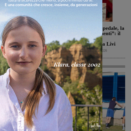
Campionato di serie D,
Dal treno all’ospedale, la
domani i calendari
vita in “Frammenti”: il
primo libro del
Calcio
9 Agosto 2026
valdarnese Luca Livi
Cultura
9 Agosto 2026
Ultime Calcio