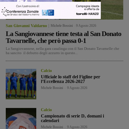
San Giovanni Valdarno
Michele Bossini
-
9 Agosto 2026
La Sangiovannese tiene testa al San Donato
Tavarnelle, che però passa 0-1
La Sangiovannese, nella gara casalinga con il San Donato Tavarnelle che
ha sancito il debutto degli azzurro in questo...
Calcio
Ufficiale lo staff del Figline per
l’Eccellenza 2026-2027
Michele Bossini
-
9 Agosto 2026
Calcio
Campionato di serie D, domani i
calendari
Michele Bossini
-
9 Agosto 2026