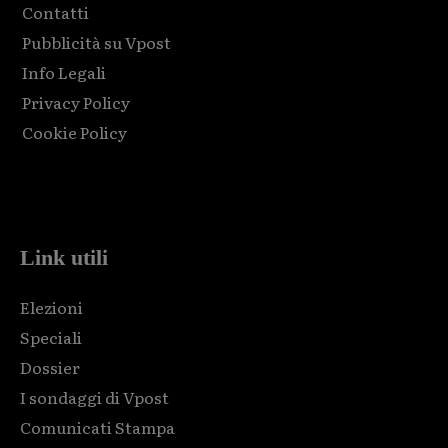
Contatti
Pubblicità su Vpost
Info Legali
Privacy Policy
Cookie Policy
Html code here! Replace this with any non empty raw html
code and that's it.
Link utili
Elezioni
Speciali
Dossier
I sondaggi di Vpost
Comunicati Stampa