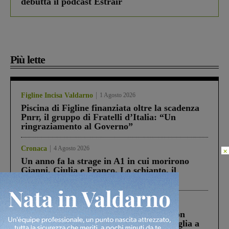
debutta il podcast Estrair
Più lette
Figline Incisa Valdarno
1 Agosto 2026
Piscina di Figline finanziata oltre la scadenza
Pnrr, il gruppo di Fratelli d’Italia: “Un
ringraziamento al Governo”
Cronaca
4 Agosto 2026
×
Un anno fa la strage in A1 in cui morirono
Gianni, Giulia e Franco. Lo schianto, il
processo, lo stop ai sorpassi fra tir....
Cronaca
3 Agosto 2026
Scomparso da una struttura di Castiglion
Fiorentino l’uomo che aveva ucciso la figlia a