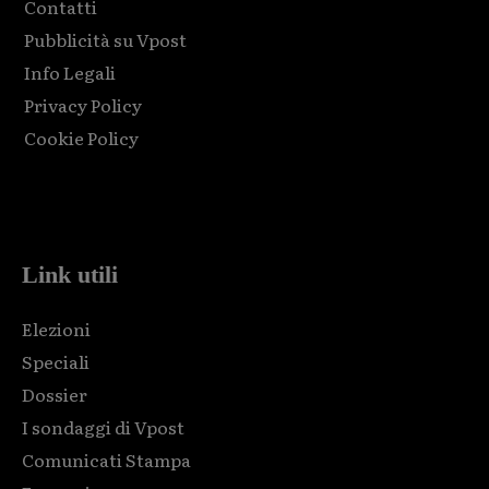
Contatti
Pubblicità su Vpost
Info Legali
Privacy Policy
Cookie Policy
Html code here! Replace this with any non empty raw html
code and that's it.
Link utili
Elezioni
Speciali
Dossier
I sondaggi di Vpost
Comunicati Stampa