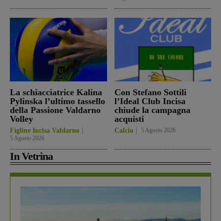
La schiacciatrice Kalina
Con Stefano Sottili
Pylinska l’ultimo tassello
l’Ideal Club Incisa
della Passione Valdarno
chiude la campagna
Volley
acquisti
Figline Incisa Valdarno
Calcio
5 Agosto 2026
5 Agosto 2026
In Vetrina