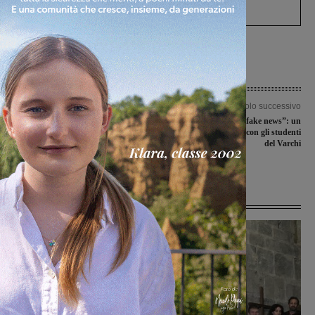
Levane nel 2020
Articolo precedente
Articolo successivo
Accordo Fimer-McLaren/Greybull, il
“Disinformazione e fake news”: un
Giudice archivia la procedura per la
incontro alla Ginestra con gli studenti
revoca del concordato. Partiti i
del Varchi
bonifici degli stipendi
Ultime Notizie