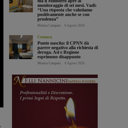
ma il Ministero apre al
monitoraggio di sei mesi. Vadi:
“Una risposta che valutiamo
positivamente anche se con
prudenza”
Monica Campani
-
6 Agosto 2026
Cronaca
Punto nascita: il CPNN dà
parere negativo alla richiesta di
deroga. Asl e Regione
esprimono disappunto
Monica Campani
-
6 Agosto 2026
e