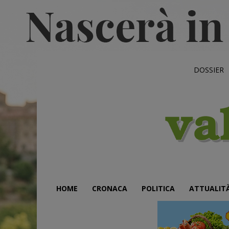
DOSSIER
HOME
CRONACA
POLITICA
ATTUALIT