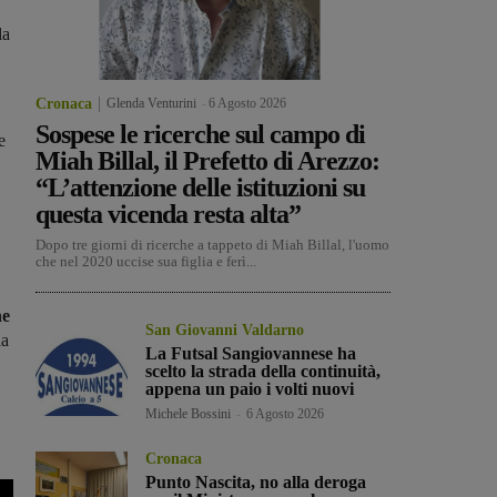
la
Cronaca
Glenda Venturini
-
6 Agosto 2026
Sospese le ricerche sul campo di
e
Miah Billal, il Prefetto di Arezzo:
“L’attenzione delle istituzioni su
questa vicenda resta alta”
Dopo tre giorni di ricerche a tappeto di Miah Billal, l'uomo
che nel 2020 uccise sua figlia e ferì...
he
San Giovanni Valdarno
la
La Futsal Sangiovannese ha
scelto la strada della continuità,
appena un paio i volti nuovi
Michele Bossini
-
6 Agosto 2026
Cronaca
Punto Nascita, no alla deroga