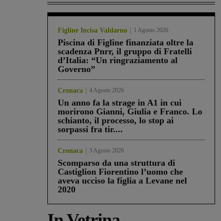
Figline Incisa Valdarno
1 Agosto 2026
Piscina di Figline finanziata oltre la
scadenza Pnrr, il gruppo di Fratelli
d’Italia: “Un ringraziamento al
Governo”
Cronaca
4 Agosto 2026
Un anno fa la strage in A1 in cui
morirono Gianni, Giulia e Franco. Lo
schianto, il processo, lo stop ai
sorpassi fra tir....
Cronaca
3 Agosto 2026
Scomparso da una struttura di
Castiglion Fiorentino l’uomo che
aveva ucciso la figlia a Levane nel
2020
In Vetrina