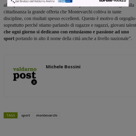
allo sport Lorenzo Alllegrucci – anche per far conoscere meglio alla
cittadinanza la grande offerta che Montevarchi coltiva in tante
discipline, con risultati spesso eccellenti. Questo è motivo di orgoglio
soprattutto perché stiamo parlando di ragazze e ragazzi, giovani talent
che ogni giorno si dedicano con entusiasmo e passione ad uno
sport
portando in alto il nome della città anche a livello nazionale”.
Michele Bossini
TAGS
sport
montevarchi
Share