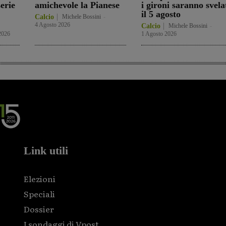
serie
amichevole la Pianese
i gironi saranno svela
il 5 agosto
Calcio
Michele Bossini
-
4 Agosto 2026
Calcio
Michele Bossini
-
2026
1 Agosto 2026
Link utili
Elezioni
Speciali
Dossier
I sondaggi di Vpost