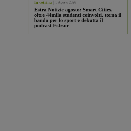
In vetrina
3 Agosto 2026
Estra Notizie agosto: Smart Cities,
oltre 44mila studenti coinvolti, torna il
bando per lo sport e debutta il
podcast Estrair