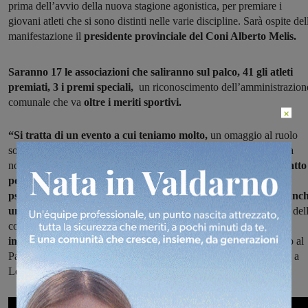
prima dell’avvio della nuova stagione agonistica, per premiare i
giovani atleti che si sono distinti nelle varie discipline. Sarà ospite del
manifestazione il
presidente provinciale del Coni Alberto Melis.
Saranno 17 le associazioni che saliranno sul palco, 41 gli atleti
premiati, 3 i premi speciali,
un riconoscimento dell’amministrazion
comunale che va
oltre i meriti sportivi.
×
“Si tratta di un evento a cui teniamo molto,
un omaggio al ruolo
sociale ed educativo che le società sportive svolgono da anni nella
nostra città-. L’avvicinamento allo sport fin da piccoli ha un
impatto
positivo non solo sulla crescita fisica, ma anche su quella
psicologica
dei ragazzi, al di là dei successi ottenuti.
Lo sport è anc
uno dei mezzi più efficaci
per promuovere valori sani all’interno del
comunità
Questa Amministrazione ha sempre fatto sforzi
importanti anche sul fronte degli impianti sportivi
, dallo stadio al
Palazzetto, fino alla nuova pista per il ciclismo e campi di calcetto a
Levanella in fase di completamento”.