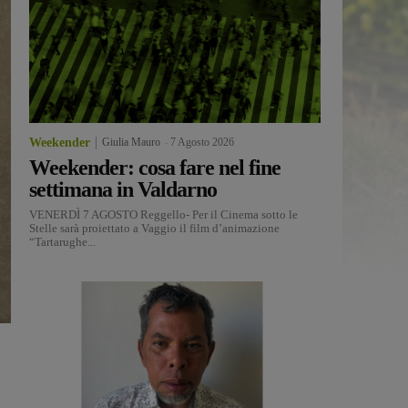
Weekender
Giulia Mauro
-
7 Agosto 2026
Weekender: cosa fare nel fine
settimana in Valdarno
VENERDÌ 7 AGOSTO Reggello- Per il Cinema sotto le
Stelle sarà proiettato a Vaggio il film d’animazione
“Tartarughe...