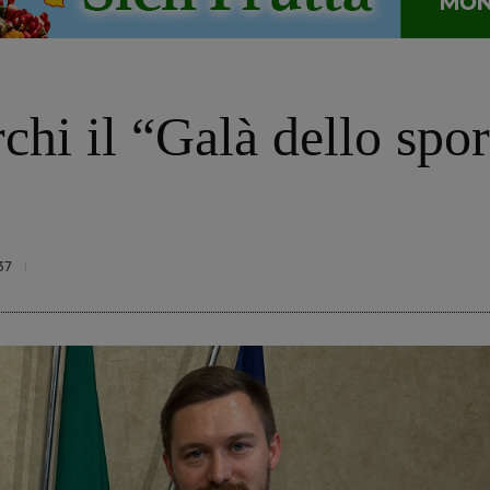
hi il “Galà dello sport
37