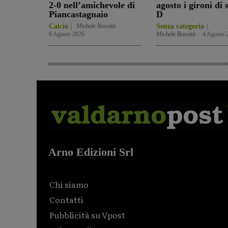
2-0 nell’amichevole di
agosto i gironi di 
Piancastagnaio
D
Calcio
Michele Bossini
-
Senza categoria
6 Agosto 2026
Michele Bossini
-
4 Agosto 
Arno Edizioni Srl
Chi siamo
Contatti
Pubblicità su Vpost