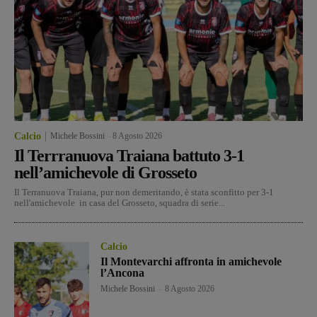
Calcio
Michele Bossini
-
8 Agosto 2026
Il Terrranuova Traiana battuto 3-1
nell’amichevole di Grosseto
Il Terranuova Traiana, pur non demeritando, è stata sconfitto per 3-1
nell'amichevole in casa del Grosseto, squadra di serie...
Calcio
Il Montevarchi affronta in amichevole
l’Ancona
Michele Bossini
-
8 Agosto 2026