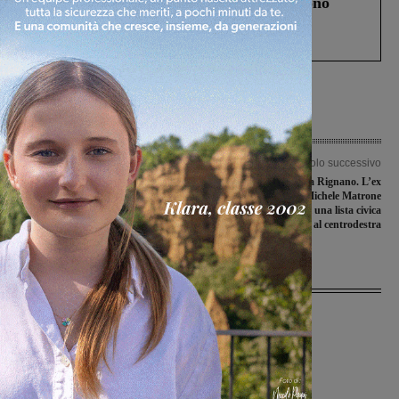
Un anno fa la strage in A1 in cui morirono
Gianni, Giulia e Franco. Lo schianto, il
processo, lo stop ai sorpassi fra tir....
Articolo precedente
Articolo successivo
Ponte Catolfi, la nota di Futuro
Amministrative a Rignano. L’ex
Comune: “Sindaco, almeno eviti
consigliere comunale Michele Matrone
pompose inaugurazioni”
lancia la proposta di una lista civica
vicina al centrodestra
Ultime Notizie