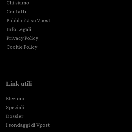
Chi siamo
Contatti
Pubblicità su Vpost
Info Legali
Privacy Policy
Cookie Policy
Html code here! Replace this with any non empty raw html
code and that's it.
Link utili
Elezioni
Speciali
Dossier
I sondaggi di Vpost