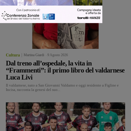
Cultura
Martina Giardi
-
9 Agosto 2026
Dal treno all’ospedale, la vita in
“Frammenti”: il primo libro del valdarnese
Luca Livi
Il valdarnese, nato a San Giovanni Valdarno e oggi residente a Figline e
Incisa, racconta la genesi del suo...