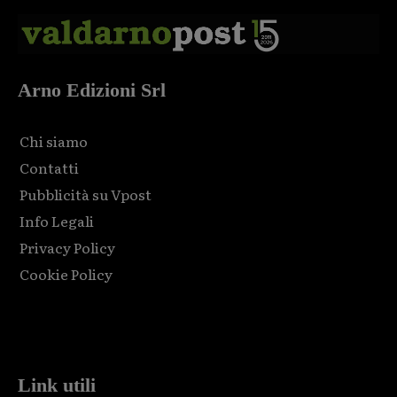
Arno Edizioni Srl
Chi siamo
Contatti
Pubblicità su Vpost
Info Legali
Privacy Policy
Cookie Policy
Html code here! Replace this with any non empty raw html
code and that's it.
Link utili