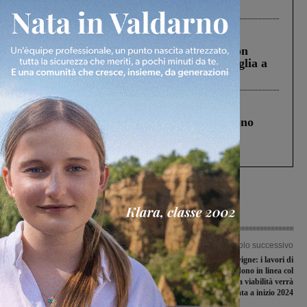
ringraziamento al Governo”
Cronaca
3 Agosto 2026
Scomparso da una struttura di Castiglion
Fiorentino l’uomo che aveva ucciso la figlia a
Levane nel 2020
Cronaca
4 Agosto 2026
Un anno fa la strage in A1 in cui morirono
Gianni, Giulia e Franco. Lo schianto, il
processo, lo stop ai sorpassi fra tir....
Articolo precedente
Articolo successivo
La Resco Reggello si è qualificata per
Ponte di Piantravigne: i lavori di
gli ottavi di finale di Coppa Toscana
consolidamento procedono in linea col
cronoprogramma. La viabilità verrà
ripristinata a inizio 2024