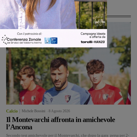
Ultime Notizie
Calcio
Michele Bossini
-
8 Agosto 2026
Il Montevarchi affronta in amichevole
l’Ancona
Secondo test amichevole per il Montevarchi, che dopo la gara persa per 2-