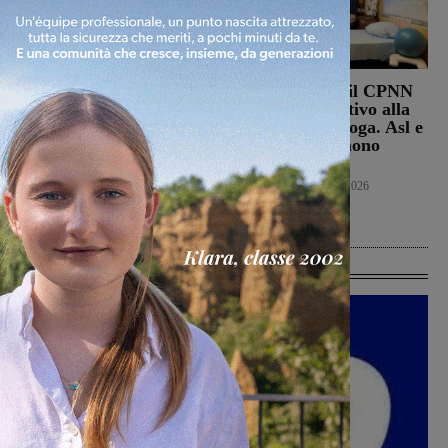
Punto Nascita, no alla
Punto nascita: il CPNN
deroga ma il Ministero
dà parere negativo alla
apre al monitoraggio di
richiesta di deroga. Asl e
sei mesi. Vadi: “Una
Regione esprimono
risposta che valutiamo
disappunto
positivamente anche se
Cronaca
6 Agosto 2026
con prudenza”
Cronaca
6 Agosto 2026
Ultime Calcio