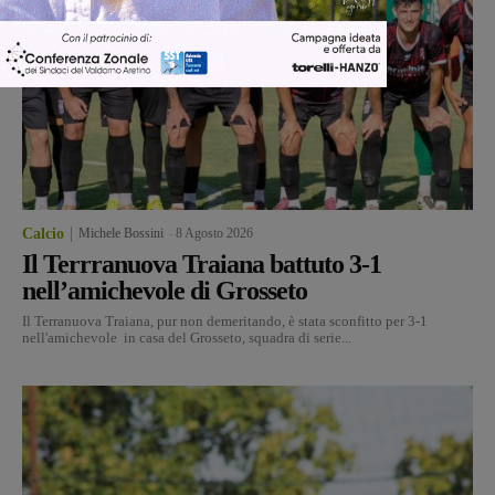
Calcio
Michele Bossini
-
8 Agosto 2026
Il Terrranuova Traiana battuto 3-1
nell’amichevole di Grosseto
Il Terranuova Traiana, pur non demeritando, è stata sconfitto per 3-1
nell'amichevole in casa del Grosseto, squadra di serie...