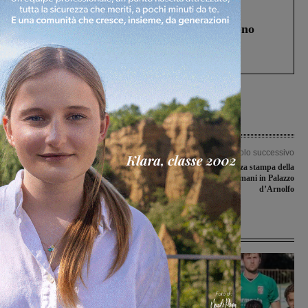
Cronaca
4 Agosto 2026
Un anno fa la strage in A1 in cui morirono
Gianni, Giulia e Franco. Lo schianto, il
processo, lo stop ai sorpassi fra tir....
Articolo precedente
Articolo successivo
Il Figline conferma lo zoccolo duro
Conferenza stampa della
Sangiovannese domani in Palazzo
d’Arnolfo
Ultime Notizie