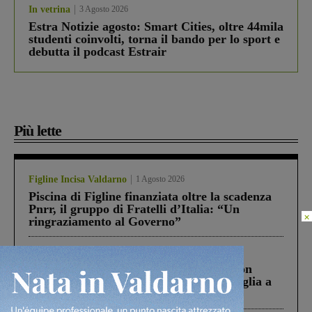
In vetrina
3 Agosto 2026
Estra Notizie agosto: Smart Cities, oltre 44mila
studenti coinvolti, torna il bando per lo sport e
debutta il podcast Estrair
Più lette
Figline Incisa Valdarno
1 Agosto 2026
Piscina di Figline finanziata oltre la scadenza
Pnrr, il gruppo di Fratelli d’Italia: “Un
×
ringraziamento al Governo”
Cronaca
3 Agosto 2026
Scomparso da una struttura di Castiglion
Fiorentino l’uomo che aveva ucciso la figlia a
Levane nel 2020