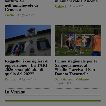
battuto 3-1
in amichevole l’Ancona
nell’amichevole di
Calcio
8 Agosto 2026
Grosseto
Calcio
8 Agosto 2026
Reggello, i consiglieri di
Prima stagionale per la
opposizione: “La TARI
Sangiovannese, al
2026 resta più alta di
“Fedini” arriva il San
quella del 2022”
Donato Tavarnelle
Politica
8 Agosto 2026
San Giovanni Valdarno
8 Agosto 2026
In Vetrina