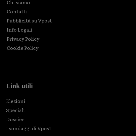
Chi siamo
Contatti
Pubblicità su Vpost
Info Legali
Privacy Policy
Cookie Policy
Html code here! Replace this with any non empty raw html
code and that's it.
Link utili
Elezioni
Speciali
Dossier
I sondaggi di Vpost