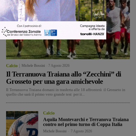
Calcio
Michele Bossini
-
7 Agosto 2026
Il Terranuova Traiana allo “Zecchini” di
Grosseto per una gara amichevole
Il Terranuova Traiana domani in trasferta alle 18 affronterà il Grosseto in
quello che sarà il primo vero grande test per ii...
Calcio
Aquila Montevarchi e Terranova Traiana
contro nel primo turno di Coppa Italia
Michele Bossini
-
7 Agosto 2026