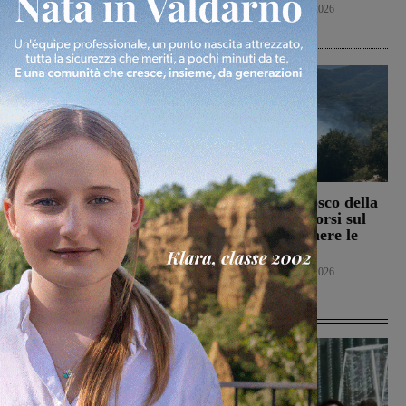
l’area bruciata
Cronaca
7 Agosto 2026
Cronaca
7 Agosto 2026
Il Terranuova Traiana
Incendio nel bosco della
allo “Zecchini” di
Trappola. Soccorsi sul
Grosseto per una gara
posto per spegnere le
amichevole
fiamme
Calcio
7 Agosto 2026
Cronaca
7 Agosto 2026
Ultime Calcio