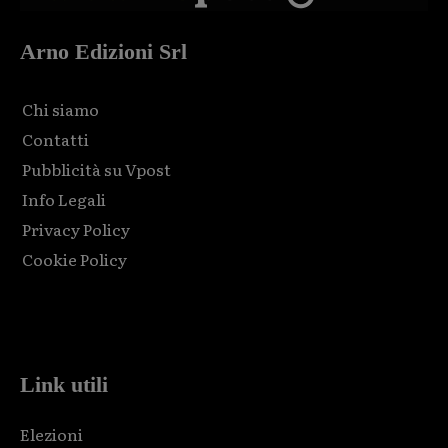
Arno Edizioni Srl
Chi siamo
Contatti
Pubblicità su Vpost
Info Legali
Privacy Policy
Cookie Policy
Html code here! Replace this with any non empty raw html
code and that's it.
Link utili
Elezioni