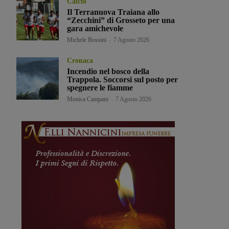
Calcio
Il Terranuova Traiana allo
“Zecchini” di Grosseto per una
gara amichevole
Michele Bossini
-
7 Agosto 2026
Cronaca
Incendio nel bosco della
Trappola. Soccorsi sul posto per
spegnere le fiamme
Monica Campani
-
7 Agosto 2026