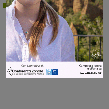
TAGS
Calcio giovanili
Share