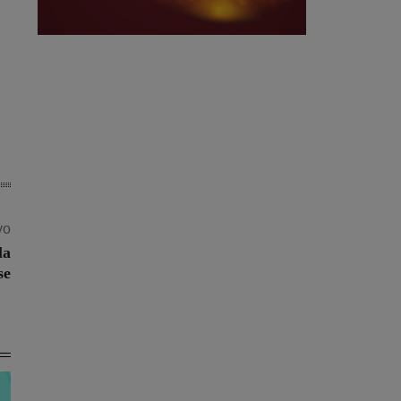
vo
la
se