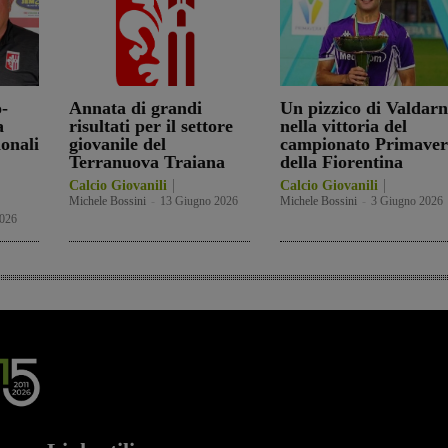
-
Annata di grandi
Un pizzico di Valdar
a
risultati per il settore
nella vittoria del
ionali
giovanile del
campionato Primaver
Terranuova Traiana
della Fiorentina
Calcio Giovanili
Calcio Giovanili
Michele Bossini
-
13 Giugno 2026
Michele Bossini
-
3 Giugno 2026
2026