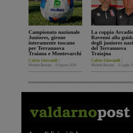
Campionato nazionale
La coppia Arcadio
Juniores, girone
Ravenni alla guid
interamente toscano
degli juniores naz
per Terranuova
del Terranuova
Traiana e Montevarchi
Traiajna
Calcio Giovanili
Calcio Giovanili
Michele Bossini
-
8 Agosto 2026
Michele Bossini
-
6 Luglio 