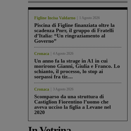
Figline Incisa Valdarno
1 Agosto 2026
Piscina di Figline finanziata oltre la
scadenza Pnrr, il gruppo di Fratelli
d’Italia: “Un ringraziamento al
Governo”
Cronaca
4 Agosto 2026
Un anno fa la strage in A1 in cui
morirono Gianni, Giulia e Franco. Lo
schianto, il processo, lo stop ai
sorpassi fra tir....
Cronaca
3 Agosto 2026
Scomparso da una struttura di
Castiglion Fiorentino l’uomo che
aveva ucciso la figlia a Levane nel
2020
In Vetrina