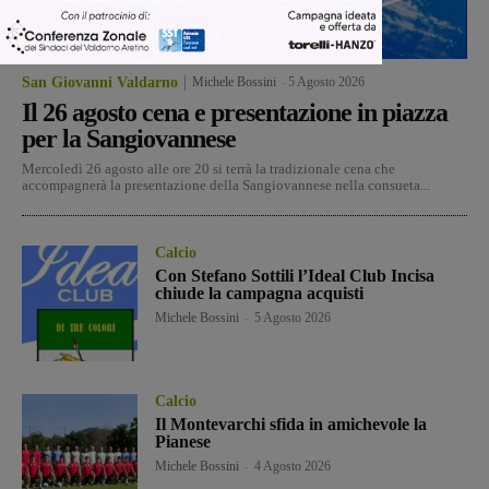
San Giovanni Valdarno
Michele Bossini
-
5 Agosto 2026
Il 26 agosto cena e presentazione in piazza
per la Sangiovannese
Mercoledì 26 agosto alle ore 20 si terrà la tradizionale cena che
accompagnerà la presentazione della Sangiovannese nella consueta...
Calcio
Con Stefano Sottili l’Ideal Club Incisa
chiude la campagna acquisti
Michele Bossini
-
5 Agosto 2026
Calcio
Il Montevarchi sfida in amichevole la
Pianese
Michele Bossini
-
4 Agosto 2026