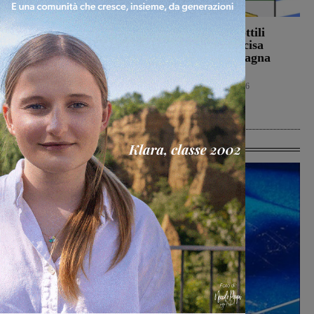
Ennesimo atto di
Con Stefano Sottili
violenza contro gli
l’Ideal Club Incisa
animali: a Montalto
chiude la campagna
gatto colpito da pallini.
acquisti
Enpa: “Atto
Calcio
5 Agosto 2026
ingiustificabile”
Cronaca
5 Agosto 2026
Ultime Calcio