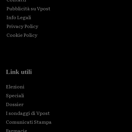
Pubblicità su Vpost
Info Legali
Privacy Policy
Cookie Policy
Html code here! Replace this with any non empty raw html
code and that's it.
Link utili
Elezioni
Speciali
Dossier
I sondaggi di Vpost
Comunicati Stampa
Farmacie