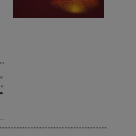
vo
 e
so