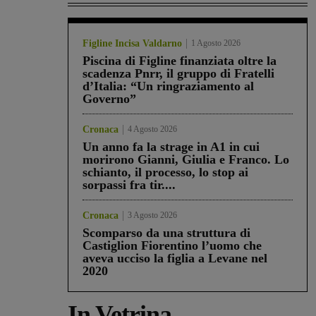
Figline Incisa Valdarno
1 Agosto 2026
Piscina di Figline finanziata oltre la
scadenza Pnrr, il gruppo di Fratelli
d’Italia: “Un ringraziamento al
Governo”
Cronaca
4 Agosto 2026
Un anno fa la strage in A1 in cui
morirono Gianni, Giulia e Franco. Lo
schianto, il processo, lo stop ai
sorpassi fra tir....
Cronaca
3 Agosto 2026
Scomparso da una struttura di
Castiglion Fiorentino l’uomo che
aveva ucciso la figlia a Levane nel
2020
In Vetrina