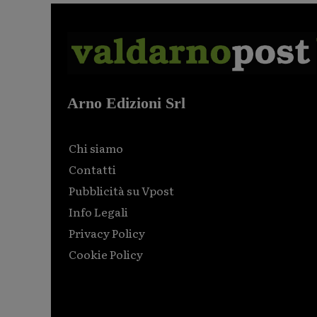
Arno Edizioni Srl
Chi siamo
Contatti
Pubblicità su Vpost
Info Legali
Privacy Policy
Cookie Policy
Html code here! Replace this with any non empty raw
html code and that's it.