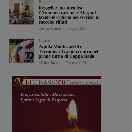
Reggello
Reggello: incontro fra
l’Amministrazione e Alia, sul
tavolo le criticità nel servizio di
raccolta rifiuti
Glenda Venturini
-
7 Agosto 2026
Calcio
Aquila Montevarchi e
Terranova Traiana contro nel
primo turno di Coppa Italia
Michele Bossini
-
7 Agosto 2026