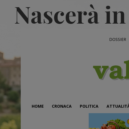
DOSSIER
HOME
CRONACA
POLITICA
ATTUALIT