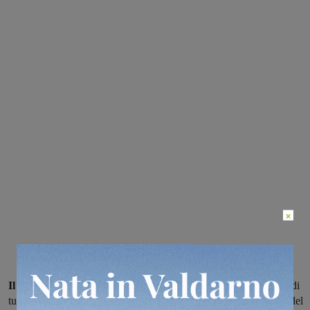
×
Il Dipartimento Interregionale,
tenuto conto della sospensione di
tutte le attività giovanili della Figc, ha prolungato la sospensione del