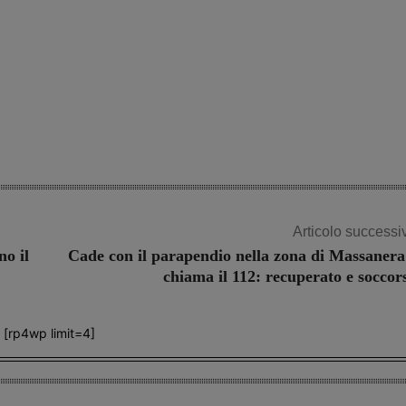
Articolo successi
no il
Cade con il parapendio nella zona di Massanera
chiama il 112: recuperato e soccor
[rp4wp limit=4]