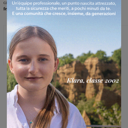
campionato
juniores nazionali.
La ripresa è fissata per
sabato 5
febbraio
con le gare programmate l’8 gennaio.
Michele Bossini
Share