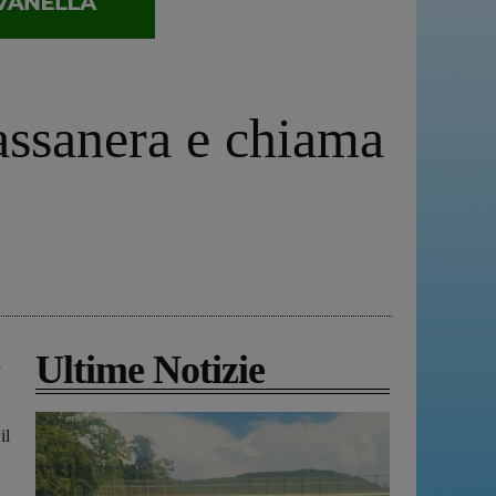
assanera e chiama
Ultime Notizie
a
il