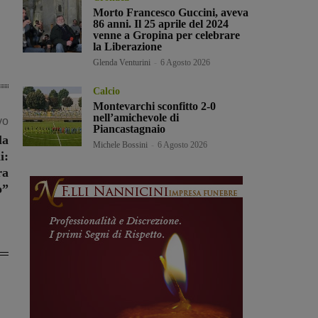
Morto Francesco Guccini, aveva
86 anni. Il 25 aprile del 2024
venne a Gropina per celebrare
la Liberazione
Glenda Venturini
-
6 Agosto 2026
Calcio
Montevarchi sconfitto 2-0
nell’amichevole di
vo
Piancastagnaio
la
Michele Bossini
-
6 Agosto 2026
i:
ra
o”