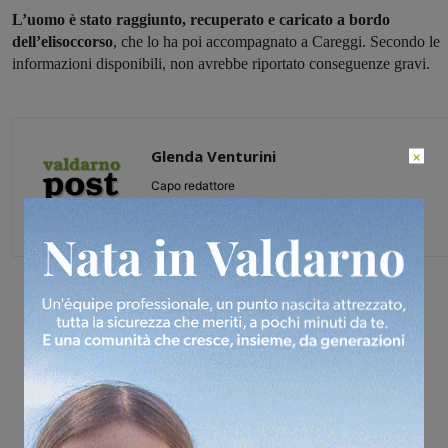
L’uomo è stato raggiunto, recuperato e caricato a bordo
dell’elisoccorso
, che lo ha poi accompagnato a Careggi. Secondo le
informazioni disponibili, non avrebbe riportato conseguenze gravi.
Glenda Venturini
×
Capo redattore
Share