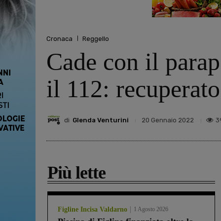
Cronaca
Reggello
Cade con il para
il 112: recuperat
di
Glenda Venturini
3
20 Gennaio 2022
Più lette
Figline Incisa Valdarno
1 Agosto 2026