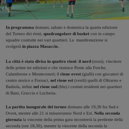
In programma
domani, sabato e domenica la quarta edizione
del Torneo dei rioni,
quadrangolare di basket
con in campo
squadre costruite nei vari quartieri. La manifestazione si
svolgerà
in piazza Masaccio.
La città è stata divisa in quattro rioni: il nord
(rossi), vincitore
delle prime tre edizioni e che riunisce Ponte alla Forche,
Calambrone e Monteceneri; il
rione ovest
(gialli) con giocatori di
centro storico e Fornaci,
nel rione est
(verdi) quelli di Oltrarno e
Badiola, infine
nel rione sud
(blu) i cestisti residenti nei quartieri
di Bani, Gruccia e Lucheria.
La partita inaugurale del torneo
domano alle 19,30 fra Sud e
Ovest, mentre alle 21 si misureranno Nord e Est.
Nella seconda
giornata
la vincente della prima gara incontrerà la perdente della
seconda (ore 18,30), mentre la vincente della seconda la