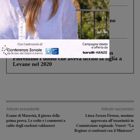
Cronaca
4 Agosto 2026
Un anno fa la strage in A1 in cui morirono
Gianni, Giulia e Franco. Lo schianto, il
processo, lo stop ai sorpassi fra tir....
Cronaca
3 Agosto 2026
Scomparso da una struttura di Castiglion
Fiorentino l’uomo che aveva ucciso la figlia a
Levane nel 2020
Articolo precedente
Articolo successivo
Esame di Maturità, il giorno della
Linea Arezzo-Firenze, mozione
prima prova. Le scelte e i commenti a
approvata all’unanimità in
caldo degli studenti valdarnesi
Commissione regionale. Veneri: “La
Regione si confronti con il Ministero”