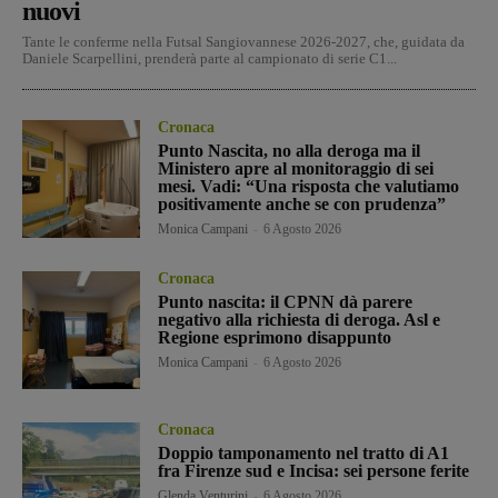
nuovi
Tante le conferme nella Futsal Sangiovannese 2026-2027, che, guidata da
Daniele Scarpellini, prenderà parte al campionato di serie C1...
Cronaca
Punto Nascita, no alla deroga ma il
Ministero apre al monitoraggio di sei
mesi. Vadi: “Una risposta che valutiamo
positivamente anche se con prudenza”
Monica Campani
-
6 Agosto 2026
Cronaca
Punto nascita: il CPNN dà parere
negativo alla richiesta di deroga. Asl e
Regione esprimono disappunto
Monica Campani
-
6 Agosto 2026
Cronaca
Doppio tamponamento nel tratto di A1
fra Firenze sud e Incisa: sei persone ferite
Glenda Venturini
-
6 Agosto 2026