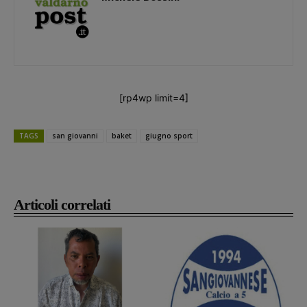
[rp4wp limit=4]
TAGS
san giovanni
baket
giugno sport
Articoli correlati