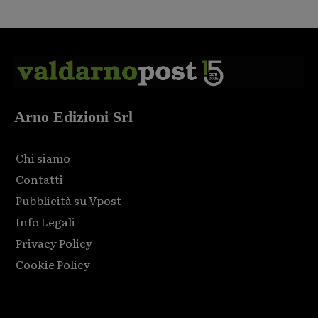
Arno Edizioni Srl
Chi siamo
Contatti
Pubblicità su Vpost
Info Legali
Privacy Policy
Cookie Policy
Html code here! Replace this with any non empty raw html
code and that's it.