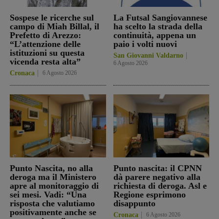
Sospese le ricerche sul
La Futsal Sangiovannese
campo di Miah Billal, il
ha scelto la strada della
Prefetto di Arezzo:
continuità, appena un
“L’attenzione delle
paio i volti nuovi
istituzioni su questa
San Giovanni Valdarno
vicenda resta alta”
6 Agosto 2026
Cronaca
6 Agosto 2026
Punto Nascita, no alla
Punto nascita: il CPNN
deroga ma il Ministero
dà parere negativo alla
apre al monitoraggio di
richiesta di deroga. Asl e
sei mesi. Vadi: “Una
Regione esprimono
risposta che valutiamo
disappunto
positivamente anche se
Cronaca
6 Agosto 2026