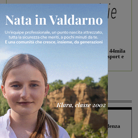
In vetrina
3 Agosto 2026
Estra Notizie agosto: Smart Cities, oltre 44mila
studenti coinvolti, torna il bando per lo sport e
debutta il podcast Estrair
Più lette
Figline Incisa Valdarno
1 Agosto 2026
Piscina di Figline finanziata oltre la scadenza
Pnrr, il gruppo di Fratelli d’Italia: “Un
ringraziamento al Governo”