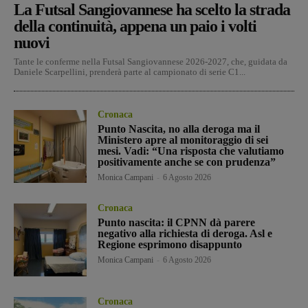
La Futsal Sangiovannese ha scelto la strada
della continuità, appena un paio i volti
nuovi
Tante le conferme nella Futsal Sangiovannese 2026-2027, che, guidata da
Daniele Scarpellini, prenderà parte al campionato di serie C1...
Cronaca
Punto Nascita, no alla deroga ma il
Ministero apre al monitoraggio di sei
mesi. Vadi: “Una risposta che valutiamo
positivamente anche se con prudenza”
Monica Campani
-
6 Agosto 2026
Cronaca
Punto nascita: il CPNN dà parere
negativo alla richiesta di deroga. Asl e
Regione esprimono disappunto
Monica Campani
-
6 Agosto 2026
Cronaca