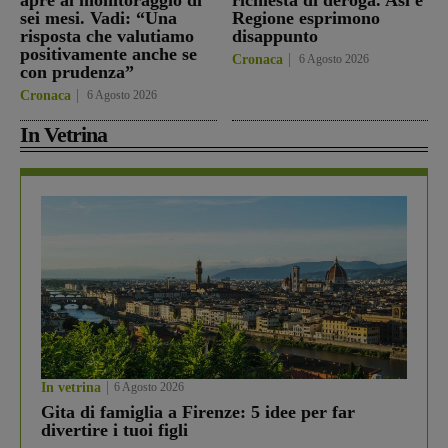
apre al monitoraggio di
richiesta di deroga. Asl e
sei mesi. Vadi: “Una
Regione esprimono
risposta che valutiamo
disappunto
positivamente anche se
Cronaca
6 Agosto 2026
con prudenza”
Cronaca
6 Agosto 2026
In Vetrina
In vetrina
6 Agosto 2026
Gita di famiglia a Firenze: 5 idee per far
divertire i tuoi figli