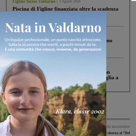
Figline Incisa Valdarno
1 Agosto 2026
Piscina di Figline finanziata oltre la scadenza
Pnrr, il gruppo di Fratelli d’Italia: “Un
ringraziamento al Governo”
Cronaca
4 Agosto 2026
Un anno fa la strage in A1 in cui morirono
Gianni, Giulia e Franco. Lo schianto, il
processo, lo stop ai sorpassi fra tir....
Cronaca
3 Agosto 2026
Scomparso da una struttura di Castiglion
Fiorentino l’uomo che aveva ucciso la figlia a
Levane nel 2020
Articolo precedente
Articolo successivo
Poggio di Loro in festa: 600 persone
Il Figline battezza il ritorno al “Del