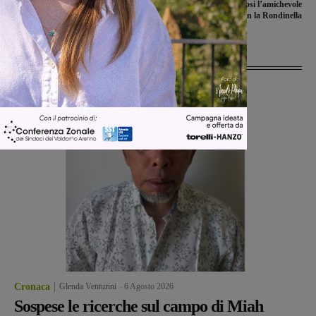
alla prima serata della Sagra della
Buffa” aggiudicandosi l’amichevole
Pulenda
con la Rondinella
Ultime Notizie
Cronaca
Glenda Venturini
-
6 Agosto 2026
Sospese le ricerche sul campo di Miah