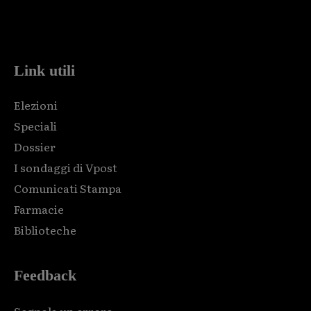
Html code here! Replace this with any non empty raw html
code and that's it.
Link utili
Elezioni
Speciali
Dossier
I sondaggi di Vpost
Comunicati Stampa
Farmacie
Biblioteche
Feedback