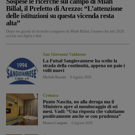
Sospese le ricerche sul campo di Miah
Billal, il Prefetto di Arezzo: “L’attenzione
delle istituzioni su questa vicenda resta
alta”
Dopo tre giorni di ricerche a tappeto di Miah Billal, l'uomo che nel 2020
uccise sua figlia e ferì...
San Giovanni Valdarno
La Futsal Sangiovannese ha scelto la
strada della continuità, appena un paio i
volti nuovi
Michele Bossini
-
6 Agosto 2026
Cronaca
Punto Nascita, no alla deroga ma il
Ministero apre al monitoraggio di sei
mesi. Vadi: “Una risposta che valutiamo
positivamente anche se con prudenza”
Monica Campani
-
6 Agosto 2026