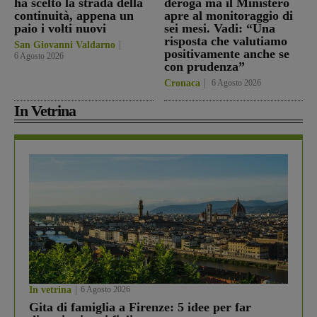
ha scelto la strada della
deroga ma il Ministero
continuità, appena un
apre al monitoraggio di
paio i volti nuovi
sei mesi. Vadi: “Una
risposta che valutiamo
San Giovanni Valdarno
positivamente anche se
6 Agosto 2026
con prudenza”
Cronaca
6 Agosto 2026
In Vetrina
In vetrina
6 Agosto 2026
Gita di famiglia a Firenze: 5 idee per far