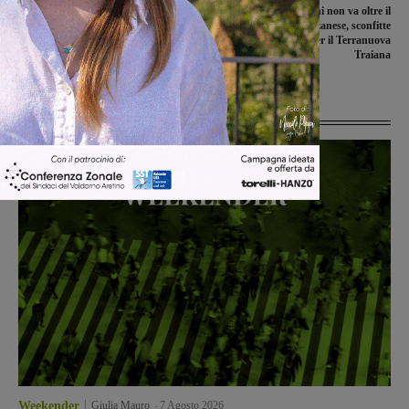
Le ragazze della polisportiva “Galli” a
Il Montevarchi non va oltre il
segno nel derby con la Jolly Acli
pareggio con la Fezzanese, sconfitte
Livorno
per il Figline e per il Terranuova
Traiana
Ultime Notizie
Weekender
Giulia Mauro
-
7 Agosto 2026