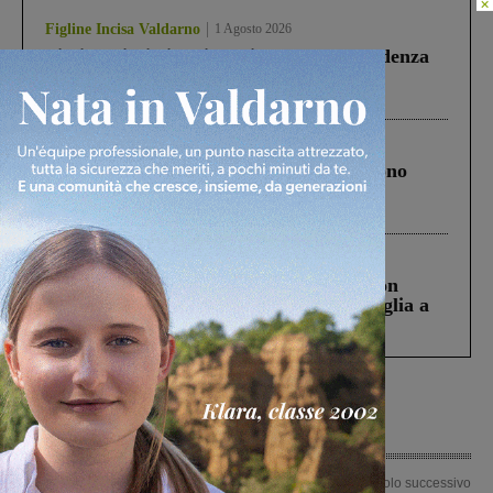
×
Figline Incisa Valdarno
1 Agosto 2026
Piscina di Figline finanziata oltre la scadenza
Pnrr, il gruppo di Fratelli d’Italia: “Un
ringraziamento al Governo”
Cronaca
4 Agosto 2026
Un anno fa la strage in A1 in cui morirono
Gianni, Giulia e Franco. Lo schianto, il
processo, lo stop ai sorpassi fra tir....
Cronaca
3 Agosto 2026
Scomparso da una struttura di Castiglion
Fiorentino l’uomo che aveva ucciso la figlia a
Levane nel 2020
Articolo precedente
Articolo successivo