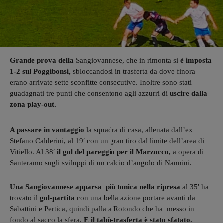
Grande prova della
Sangiovannese, che in rimonta si
è imposta
1-2 sul Poggibonsi,
sbloccandosi in trasferta da dove finora
erano arrivate sette sconfitte consecutive. Inoltre sono stati
guadagnati tre punti che consentono agli azzurri di
uscire dalla
zona play-out.
A passare in vantaggio
la squadra di casa, allenata dall’ex
Stefano Calderini, al 19′ con un gran tiro dal limite dell’area di
Vitiello. Al 38′
il gol del pareggio per il Marzocco,
a opera di
Santeramo sugli sviluppi di un calcio d’angolo di Nannini.
Una Sangiovannese apparsa più tonica nella ripresa
al 35′ ha
trovato il
gol-partita
con una bella azione portare avanti da
Sabattini e Pertica, quindi palla a Rotondo che ha messo in
fondo al sacco la sfera.
E il tabù-trasferta è stato sfatato.