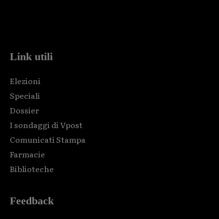
Html code here! Replace this with any non empty raw html
code and that's it.
Link utili
Elezioni
Speciali
Dossier
I sondaggi di Vpost
Comunicati Stampa
Farmacie
Biblioteche
Feedback