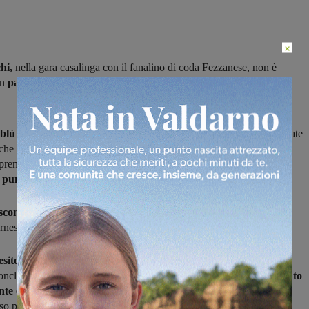
×
hi,
nella gara casalinga con il fanalino di coda Fezzanese, non è
un
pareggio a reti bianche,
conquistano il suo quarto risultato utile
oblù c’è tanto amaro in bocca
per le occasioni avute e non finalizzate
 che nel secondo tempo, contro un avversario che più che altro ha
prenderla e che può essere
soddisfatto di essere uscito dal “Brilli
 punto.
sconfitta sulla panchina del Figline per Marco Brachi,
con la
rnese che torna
dalla trasferta di Seravezza battuta 1-0.
’esito una zampata di Mosti
sul finale della prima frazione, bravo a
nclusione da fuori area alle spalle di Pagnini.
Il primo tempo è stato
nte equilibrato
, con il Seravezza che ha gestito maggiormente il
o pressione alla retroguardia del Figline;
nelle ripresa
i padroni di