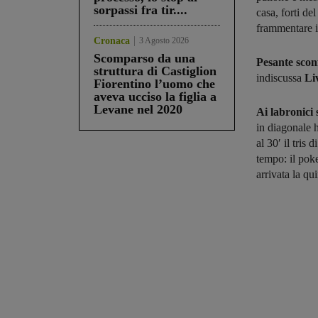
sorpassi fra tir....
casa, forti de
frammentare il
Cronaca
3 Agosto 2026
Scomparso da una
Pesante scon
struttura di Castiglion
indiscussa
Li
Fiorentino l’uomo che
aveva ucciso la figlia a
Levane nel 2020
Ai labronici 
in diagonale h
al 30′ il tris
tempo: il poke
arrivata la qu