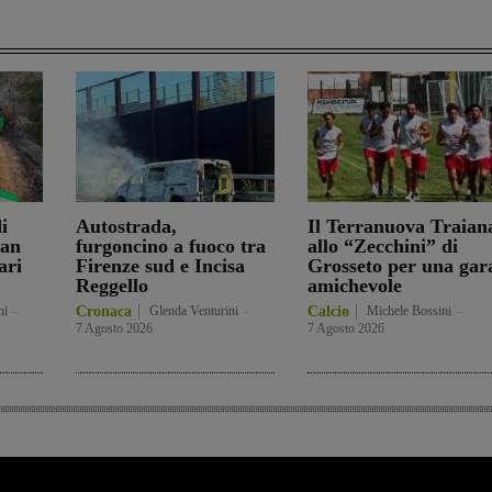
i
Autostrada,
Il Terranuova Traian
San
furgoncino a fuoco tra
allo “Zecchini” di
ari
Firenze sud e Incisa
Grosseto per una gar
Reggello
amichevole
ni
-
Cronaca
Glenda Venturini
-
Calcio
Michele Bossini
-
7 Agosto 2026
7 Agosto 2026