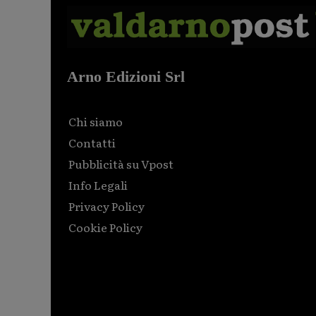
Arno Edizioni Srl
Chi siamo
Contatti
Pubblicità su Vpost
Info Legali
Privacy Policy
Cookie Policy
Html code here! Replace this with any non empty raw
html code and that's it.