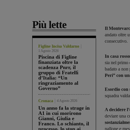
Più lette
Il Montevarc
andato oltre 
consecutivo.
Figline Incisa Valdarno
1 Agosto 2026
In casa ross
Piscina di Figline
finanziata oltre la
sia nel primo
scadenza Pnrr, il
badato a non 
gruppo di Fratelli
Peri” con un
d’Italia: “Un
ringraziamento al
Governo”
Esordio con 
squadra valda
Cronaca
4 Agosto 2026
Un anno fa la strage in
A decidere l
A1 in cui morirono
deviare una co
Gianni, Giulia e
sostanzialme
Franco. Lo schianto, il
processo, lo stop ai
pallone e mess