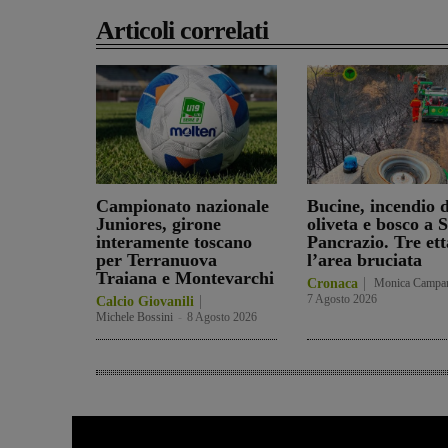
Articoli correlati
Campionato nazionale
Bucine, incendio d
Juniores, girone
oliveta e bosco a 
interamente toscano
Pancrazio. Tre ett
per Terranuova
l’area bruciata
Traiana e Montevarchi
Cronaca
Monica Campa
7 Agosto 2026
Calcio Giovanili
Michele Bossini
-
8 Agosto 2026