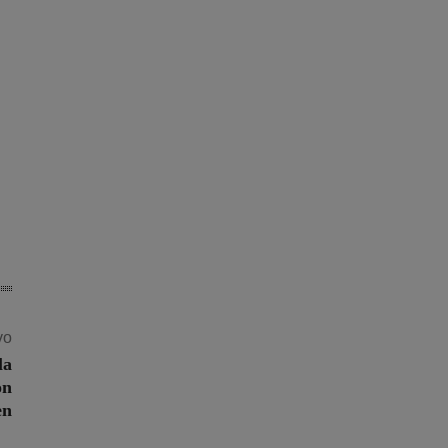
vo
la
on
en