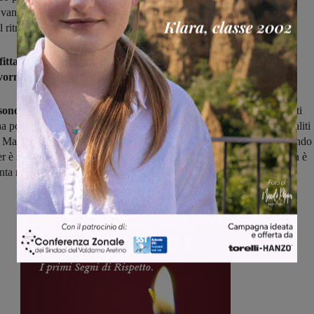
l vantaggio, hanno gestito bene il parziale e l’orologio, cercando di
 ritmo dei gialloblù per poi fare festa ala fine.
fitta invece per il Terranova Traiana,
5-0 in casa della capolista
vorno.
sono bastati 30 minuti per chiudere la partita:
al 9′ infatti Rossetti
a portato in vantaggio le propria squadra, al 15′ il raddoppio di Risaliti
 di Malva che di fatto
ha chiuso la contesa.
Le altre due reti nel secondo
r è stato siglato al 5′ da Parenti mentre proprio sulla finire del match è
inta rete, con Dionisi che ha reso
più netta la vittoria.