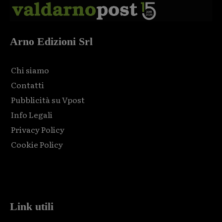
Arno Edizioni Srl
Chi siamo
Contatti
Pubblicità su Vpost
Info Legali
Privacy Policy
Cookie Policy
Html code here! Replace this with any non empty raw html
code and that's it.
Link utili