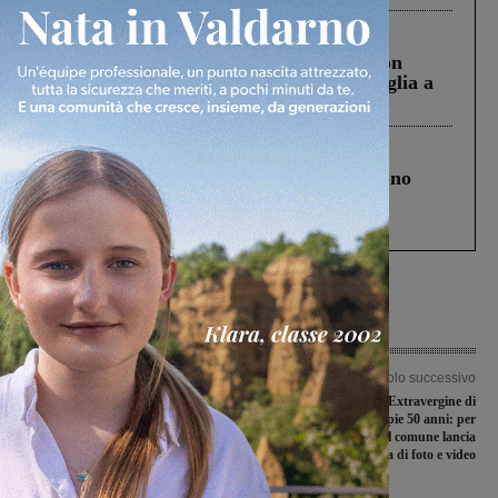
Cronaca
3 Agosto 2026
Scomparso da una struttura di Castiglion
Fiorentino l’uomo che aveva ucciso la figlia a
Levane nel 2020
Cronaca
4 Agosto 2026
Un anno fa la strage in A1 in cui morirono
Gianni, Giulia e Franco. Lo schianto, il
processo, lo stop ai sorpassi fra tir....
Articolo precedente
Articolo successivo
Fine settimana con una vittoria
La Rassegna dell’Extravergine di
all’overtime e una sconfitta per le
Reggello compie 50 anni: per
valdarnesi di serie C
ripercorrere la storia, il comune lancia
una raccolta di foto e video