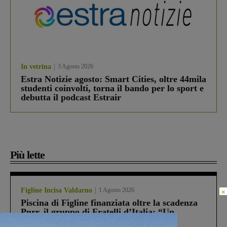
In vetrina
3 Agosto 2026
Estra Notizie agosto: Smart Cities, oltre 44mila
studenti coinvolti, torna il bando per lo sport e
debutta il podcast Estrair
Più lette
Figline Incisa Valdarno
1 Agosto 2026
×
Piscina di Figline finanziata oltre la scadenza
Pnrr, il gruppo di Fratelli d’Italia: “Un
ringraziamento al Governo”