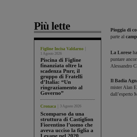
Più lette
Pioggia di c
parte al
campi
Figline Incisa Valdarno
La Lorese
ha
1 Agosto 2026
puntare ancor
Piscina di Figline
finanziata oltre la
Alessandro Ca
scadenza Pnrr, il
gruppo di Fratelli
Il Badia Agn
d’Italia: “Un
ringraziamento al
mister Alan E
Governo”
dall’esperto 
Cronaca
3 Agosto 2026
Scomparso da una
struttura di Castiglion
Fiorentino l’uomo che
aveva ucciso la figlia a
Levane nel 2020