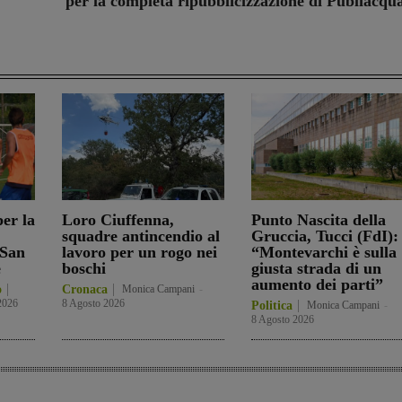
per la completa ripubblicizzazione di Publiacqu
er la
Loro Ciuffenna,
Punto Nascita della
squadre antincendio al
Gruccia, Tucci (FdI):
 San
lavoro per un rogo nei
“Montevarchi è sulla
e
boschi
giusta strada di un
aumento dei parti”
o
Cronaca
Monica Campani
-
2026
8 Agosto 2026
Politica
Monica Campani
-
8 Agosto 2026