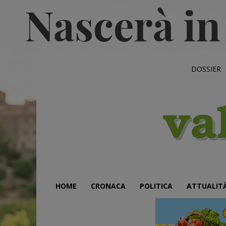
DOSSIER
HOME
CRONACA
POLITICA
ATTUALIT