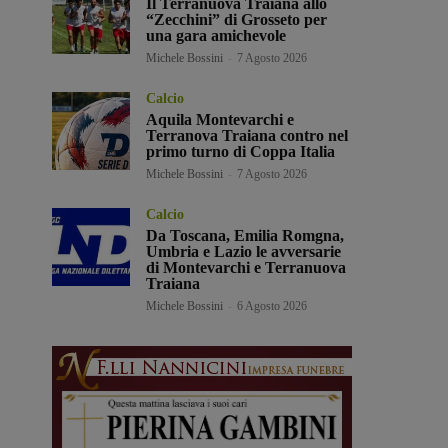
Il Terranuova Traiana allo
“Zecchini” di Grosseto per
una gara amichevole
Michele Bossini
-
7 Agosto 2026
Calcio
Aquila Montevarchi e
Terranova Traiana contro nel
primo turno di Coppa Italia
Michele Bossini
-
7 Agosto 2026
Calcio
Da Toscana, Emilia Romgna,
Umbria e Lazio le avversarie
di Montevarchi e Terranuova
Traiana
Michele Bossini
-
6 Agosto 2026