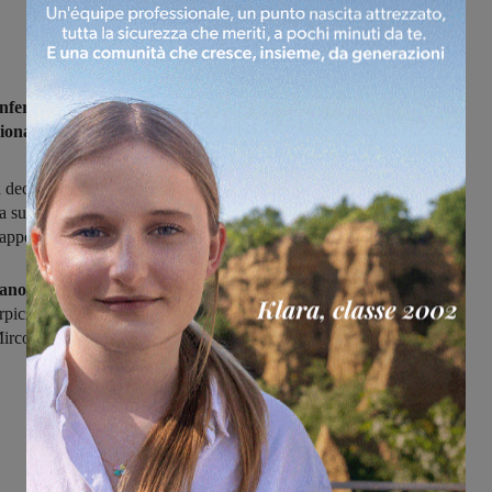
onferme per le panchine
delle squadre valdarnesi che penderanno
onato di Terza categoria 2025-2026-girone Arezzo.
 deciso di confermare Riccardo Rotesi,
il Badia a Roti
ha scelto di
a su Daniele Vestri mentre
l’Atletico Valdambra
ha confermato
ppelli .
ano,
dopo la retrocessione in Terza
categoria
continuerà insieme a
rpici. A
Bucine
l’unico cambio: mister Uncini sarà sostituito
Mirco Martini.