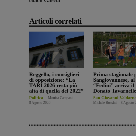
coach Garcia
Articoli correlati
Reggello, i consiglieri
Prima stagionale p
di opposizione: “La
Sangiovannese, al
TARI 2026 resta più
“Fedini” arriva il
alta di quella del 2022”
Donato Tavarnell
Politica
Monica Campani
-
San Giovanni Valdarn
8 Agosto 2026
Michele Bossini
-
8 Agosto 