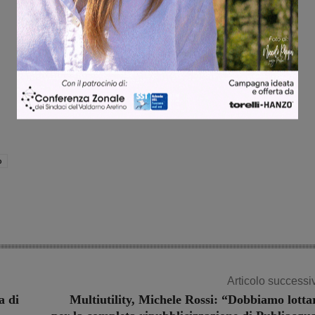
o
Articolo successi
a di
Multiutility, Michele Rossi: “Dobbiamo lotta