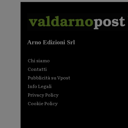
Arno Edizioni Srl
Chi siamo
Contatti
Pubblicità su Vpost
Info Legali
Privacy Policy
Cookie Policy
Html code here! Replace this with any non empty raw
html code and that's it.