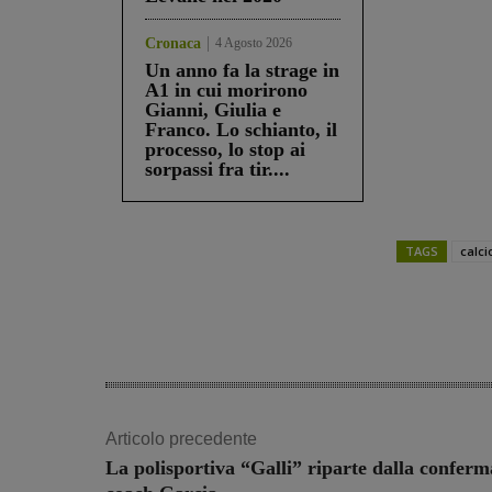
Cronaca
4 Agosto 2026
Un anno fa la strage in
A1 in cui morirono
Gianni, Giulia e
Franco. Lo schianto, il
processo, lo stop ai
sorpassi fra tir....
TAGS
calci
Share
Articolo precedente
La polisportiva “Galli” riparte dalla conferm