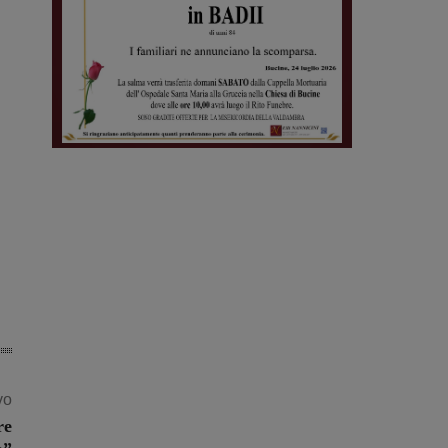
vo
re