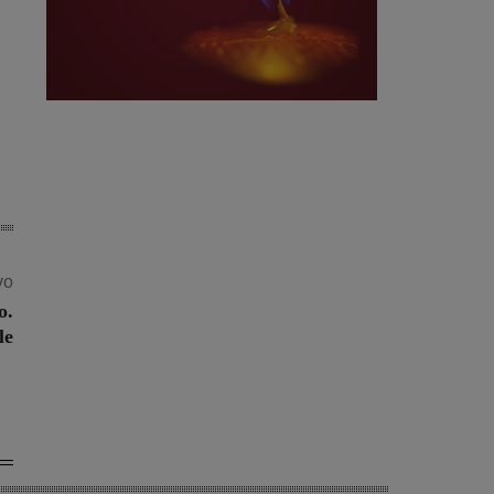
vo
o.
le