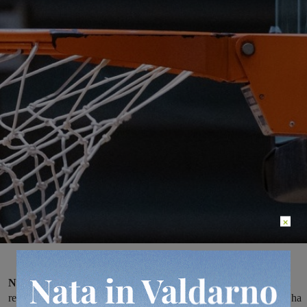
×
Nel campionato di serie D
si sono giocate le gare valide come il
recupero della prima giornata di ritorno e
la polisportiva “Galli”
ha