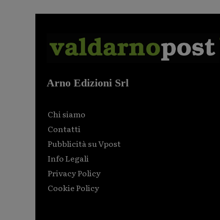
Arno Edizioni Srl
Chi siamo
Contatti
Pubblicità su Vpost
Info Legali
Privacy Policy
Cookie Policy
Html code here! Replace this with any non empty raw
html code and that's it.