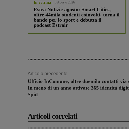
In vetrina
3 Agosto 2026
Estra Notizie agosto: Smart Cities,
oltre 44mila studenti coinvolti, torna il
bando per lo sport e debutta il
podcast Estrair
Articolo precedente
Ufficio InComune, oltre duemila contatti via 
In meno di un anno attivate 365 identità digit
Spid
Articoli correlati