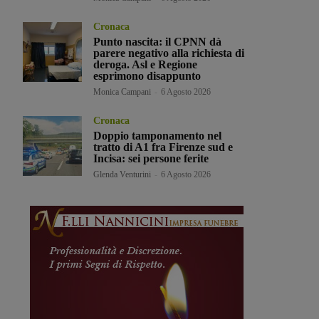
Cronaca
Punto nascita: il CPNN dà
parere negativo alla richiesta di
deroga. Asl e Regione
esprimono disappunto
Monica Campani
-
6 Agosto 2026
Cronaca
Doppio tamponamento nel
tratto di A1 fra Firenze sud e
Incisa: sei persone ferite
Glenda Venturini
-
6 Agosto 2026