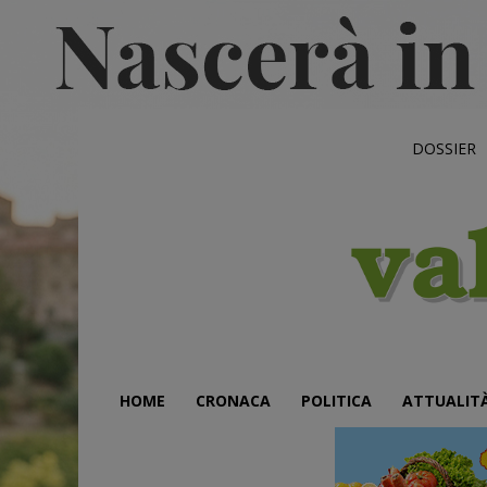
DOSSIER
HOME
CRONACA
POLITICA
ATTUALIT