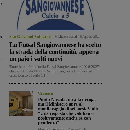
e,
o,
San Giovanni Valdarno
Michele Bossini
-
6 Agosto 2026
La Futsal Sangiovannese ha scelto
la strada della continuità, appena
un paio i volti nuovi
Tante le conferme nella Futsal Sangiovannese 2026-2027,
che, guidata da Daniele Scarpellini, prenderà parte al
campionato di serie C1...
Cronaca
Punto Nascita, no alla deroga
ma il Ministero apre al
monitoraggio di sei mesi. Vadi:
“Una risposta che valutiamo
positivamente anche se con
prudenza”
Monica Campani
-
6 Agosto 2026