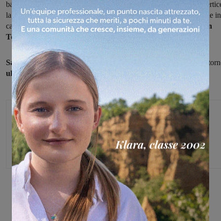
battuto con il punteggio di 70-63, aggiudicandosi lo scontro al vertic
la Bianco Blu Firenze. Successo anche per la
Odori Reggello,
che in
casa si è imposta per 64-59 sul Sancat mentre la
Cpf Automation
Terranuova
è stata sconfitta 81-68 a Sansepolcro.
Sabato prossimo
le gare di recupero della seconda giornata di ritorn
ultimo atto della regular-season.
Michele Bossini
Share