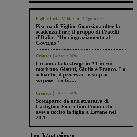
Figline Incisa Valdarno
1 Agosto 2026
Piscina di Figline finanziata oltre la
scadenza Pnrr, il gruppo di Fratelli
d’Italia: “Un ringraziamento al
Governo”
Cronaca
4 Agosto 2026
Un anno fa la strage in A1 in cui
morirono Gianni, Giulia e Franco. Lo
schianto, il processo, lo stop ai
sorpassi fra tir....
Cronaca
3 Agosto 2026
Scomparso da una struttura di
Castiglion Fiorentino l’uomo che
aveva ucciso la figlia a Levane nel
2020
In Vetrina