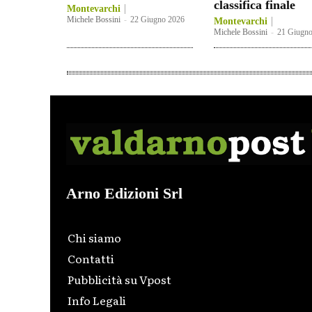
classifica finale
Montevarchi
Michele Bossini
-
22 Giugno 2026
Montevarchi
Michele Bossini
-
21 Giugno
Arno Edizioni Srl
Chi siamo
Contatti
Pubblicità su Vpost
Info Legali