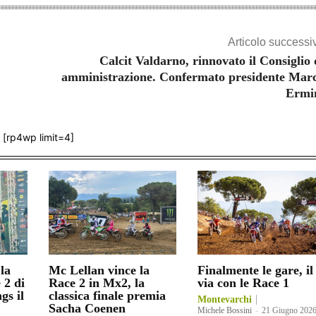
Articolo successi
Calcit Valdarno, rinnovato il Consiglio 
amministrazione. Confermato presidente Mar
Ermi
[rp4wp limit=4]
la
Mc Lellan vince la
Finalmente le gare, il
 2 di
Race 2 in Mx2, la
via con le Race 1
gs il
classica finale premia
Montevarchi
Sacha Coenen
Michele Bossini
-
21 Giugno 202