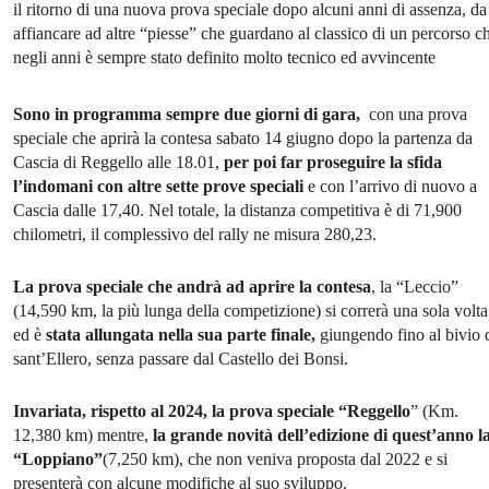
il ritorno di una nuova prova speciale dopo alcuni anni di assenza, da
affiancare ad altre “piesse” che guardano al classico di un percorso c
negli anni è sempre stato definito molto tecnico ed avvincente
Sono in programma sempre due giorni di gara,
con una prova
speciale che aprirà la contesa sabato 14 giugno dopo la partenza da
Cascia di Reggello alle 18.01,
per poi far proseguire la sfida
l’indomani con altre sette prove speciali
e con l’arrivo di nuovo a
Cascia dalle 17,40. Nel totale, la distanza competitiva è di 71,900
chilometri, il complessivo del rally ne misura 280,23.
La prova speciale che andrà ad aprire la contesa
, la “Leccio”
(14,590 km, la più lunga della competizione) si correrà una sola volta
ed è
stata allungata nella sua parte finale,
giungendo fino al bivio 
sant’Ellero, senza passare dal Castello dei Bonsi.
Invariata, rispetto al 2024, la prova speciale “Reggello
” (Km.
12,380 km) mentre,
la grande novità dell’edizione di quest’anno l
“Loppiano”
(7,250 km), che non veniva proposta dal 2022 e si
presenterà con alcune modifiche al suo sviluppo.