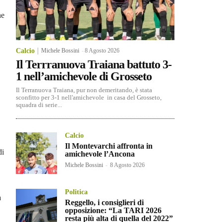
he
Calcio
Michele Bossini
-
8 Agosto 2026
Il Terrranuova Traiana battuto 3-
1 nell’amichevole di Grosseto
Il Terranuova Traiana, pur non demeritando, è stata
sconfitto per 3-1 nell'amichevole in casa del Grosseto,
squadra di serie...
Calcio
Il Montevarchi affronta in
di
amichevole l’Ancona
Michele Bossini
-
8 Agosto 2026
Politica
a
Reggello, i consiglieri di
opposizione: “La TARI 2026
resta più alta di quella del 2022”