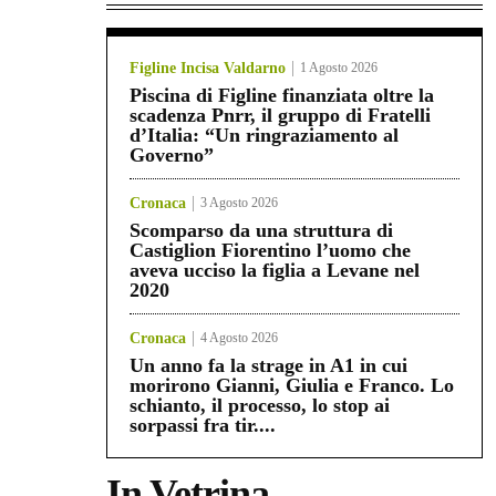
Figline Incisa Valdarno
1 Agosto 2026
Piscina di Figline finanziata oltre la
scadenza Pnrr, il gruppo di Fratelli
d’Italia: “Un ringraziamento al
Governo”
Cronaca
3 Agosto 2026
Scomparso da una struttura di
Castiglion Fiorentino l’uomo che
aveva ucciso la figlia a Levane nel
2020
Cronaca
4 Agosto 2026
Un anno fa la strage in A1 in cui
morirono Gianni, Giulia e Franco. Lo
schianto, il processo, lo stop ai
sorpassi fra tir....
In Vetrina