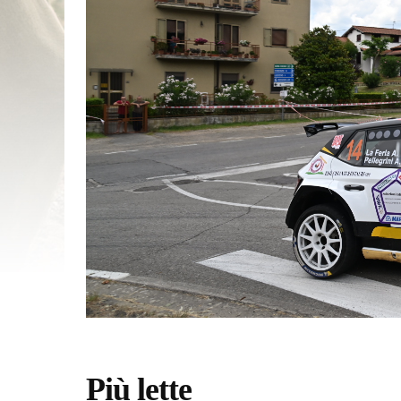
Più lette