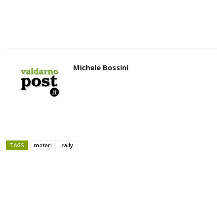
Michele Bossini
TAGS
motori
rally
Share