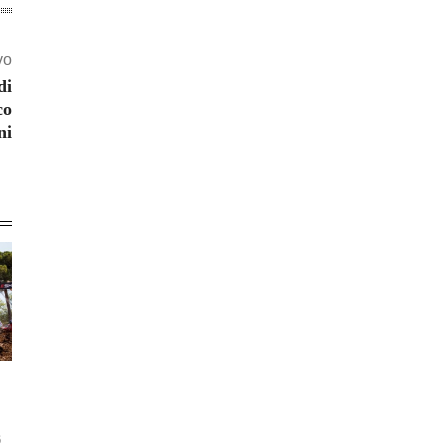
vo
di
co
ni
6