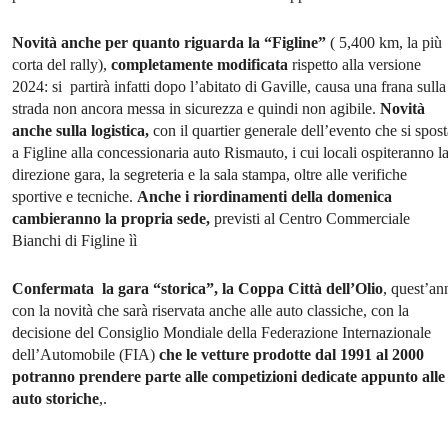
Novità anche per quanto riguarda la “Figline”
( 5,400 km, la più
corta del rally),
completamente modificata
rispetto alla versione
2024: si partirà infatti dopo l’abitato di Gaville, causa una frana sulla
strada non ancora messa in sicurezza e quindi non agibile.
Novità
anche sulla logistica,
con il quartier generale dell’evento che si spost
a Figline alla concessionaria auto Rismauto, i cui locali ospiteranno l
direzione gara, la segreteria e la sala stampa, oltre alle verifiche
sportive e tecniche.
Anche i riordinamenti della domenica
cambieranno la propria sede,
previsti al Centro Commerciale
Bianchi di Figline ìì
Confermata la gara “storica”, la Coppa Città dell’Olio
, quest’an
con la novità che sarà riservata anche alle auto classiche, con la
decisione del Consiglio Mondiale della Federazione Internazionale
dell’Automobile (FIA)
che le vetture prodotte dal 1991 al 2000
potranno prendere parte alle competizioni dedicate appunto alle
auto storiche
,.