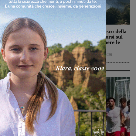
Il Terranuova Traiana
Incendio nel bosco della
allo “Zecchini” di
Trappola. Soccorsi sul
Grosseto per una gara
posto per spegnere le
amichevole
fiamme
Calcio
7 Agosto 2026
Cronaca
7 Agosto 2026
Ultime Calcio