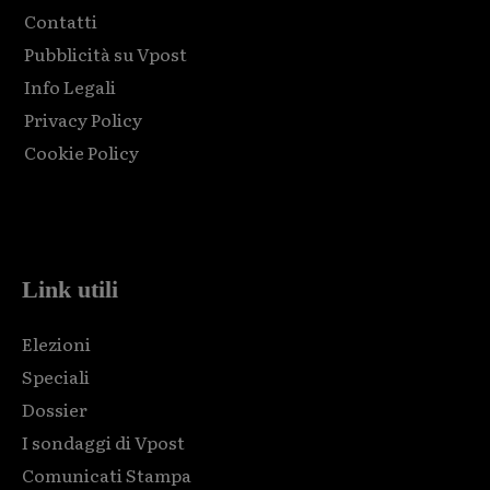
Contatti
Pubblicità su Vpost
Info Legali
Privacy Policy
Cookie Policy
Html code here! Replace this with any non empty raw html
code and that's it.
Link utili
Elezioni
Speciali
Dossier
I sondaggi di Vpost
Comunicati Stampa