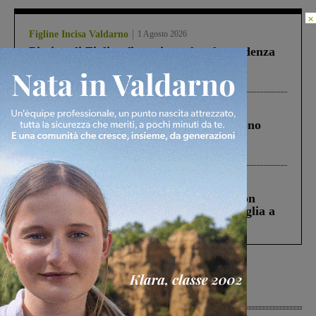
×
Figline Incisa Valdarno
1 Agosto 2026
Piscina di Figline finanziata oltre la scadenza
Pnrr, il gruppo di Fratelli d’Italia: “Un
ringraziamento al Governo”
Cronaca
4 Agosto 2026
Un anno fa la strage in A1 in cui morirono
Gianni, Giulia e Franco. Lo schianto, il
processo, lo stop ai sorpassi fra tir....
Cronaca
3 Agosto 2026
Scomparso da una struttura di Castiglion
Fiorentino l’uomo che aveva ucciso la figlia a
Levane nel 2020