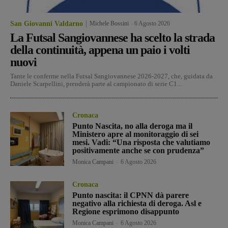
San Giovanni Valdarno
Michele Bossini
-
6 Agosto 2026
La Futsal Sangiovannese ha scelto la strada
della continuità, appena un paio i volti
nuovi
Tante le conferme nella Futsal Sangiovannese 2026-2027, che, guidata da
Daniele Scarpellini, prenderà parte al campionato di serie C1...
Cronaca
Punto Nascita, no alla deroga ma il
Ministero apre al monitoraggio di sei
mesi. Vadi: “Una risposta che valutiamo
positivamente anche se con prudenza”
Monica Campani
-
6 Agosto 2026
Cronaca
Punto nascita: il CPNN dà parere
negativo alla richiesta di deroga. Asl e
Regione esprimono disappunto
Monica Campani
-
6 Agosto 2026