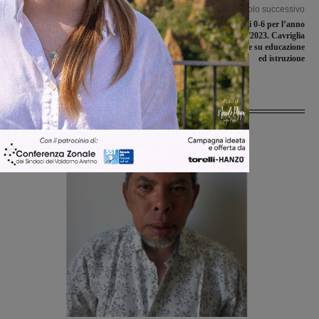
Articolo precedente
Articolo successivo
La guardia di finanza scopre 37
Tre nuovi Poli 0-6 per l’anno
lavoratori tra ‘in nero’ e irregolari in
educativo 2022/2023. Cavriglia
un’azienda valdarnese. Un milione di
continua ad investire su educazione
euro non dichiarato
ed istruzione
Ultime Notizie