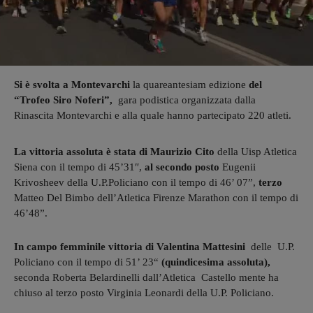
Si è svolta a Montevarchi
la quareantesiam edizione
del
“Trofeo Siro Noferi”,
gara podistica organizzata dalla
Rinascita Montevarchi e alla quale hanno partecipato 220 atleti.
La vittoria assoluta è stata di Maurizio Cito
della Uisp Atletica
Siena con il tempo di 45’31″,
al secondo posto
Eugenii
Krivosheev della U.P.Policiano con il tempo di 46’ 07”,
terzo
Matteo Del Bimbo dell’Atletica Firenze Marathon con il tempo di
46’48”.
In campo femminile
vittoria di Valentina Mattesini
delle U.P.
Policiano con il tempo di 51’ 23“
(quindicesima assoluta),
seconda Roberta Belardinelli dall’Atletica Castello mente ha
chiuso al terzo posto Virginia Leonardi della U.P. Policiano.