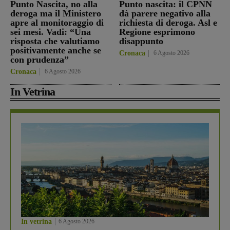
Punto Nascita, no alla
Punto nascita: il CPNN
deroga ma il Ministero
dà parere negativo alla
apre al monitoraggio di
richiesta di deroga. Asl e
sei mesi. Vadi: “Una
Regione esprimono
risposta che valutiamo
disappunto
positivamente anche se
Cronaca
6 Agosto 2026
con prudenza”
Cronaca
6 Agosto 2026
In Vetrina
In vetrina
6 Agosto 2026