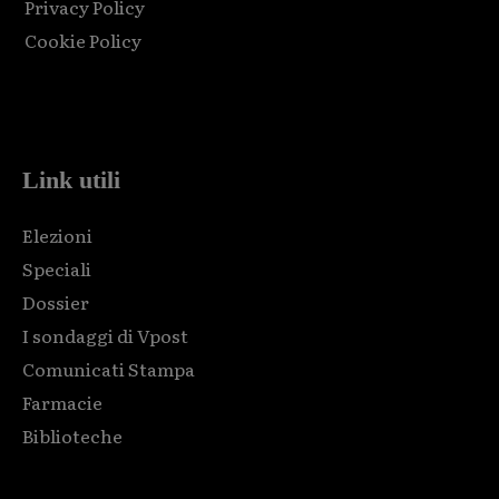
Privacy Policy
Cookie Policy
Html code here! Replace this with any non empty raw html
code and that's it.
Link utili
Elezioni
Speciali
Dossier
I sondaggi di Vpost
Comunicati Stampa
Farmacie
Biblioteche