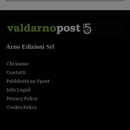
Arno Edizioni Srl
Chi siamo
Contatti
Pubblicità su Vpost
Info Legali
Privacy Policy
Cookie Policy
Html code here! Replace this with any non empty raw html
code and that's it.