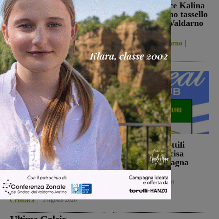
Il 26 agosto cena e
La schiacciatrice Kalina
presentazione in piazza
Pylinska l’ultimo tassello
per la Sangiovannese
della Passione Valdarno
Volley
San Giovanni Valdarno
5 Agosto 2026
Figline Incisa Valdarno
5 Agosto 2026
Ennesimo atto di
Con Stefano Sottili
violenza contro gli
l’Ideal Club Incisa
animali: a Montalto
chiude la campagna
gatto colpito da pallini.
acquisti
Enpa: “Atto
Calcio
5 Agosto 2026
ingiustificabile”
Cronaca
5 Agosto 2026