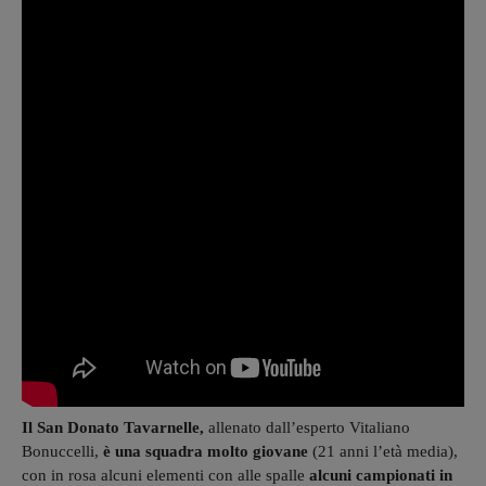
Il San Donato Tavarnelle,
allenato dall’esperto Vitaliano
Bonuccelli,
è una squadra molto giovane
(21 anni l’età media),
con in rosa alcuni elementi con alle spalle
alcuni campionati in