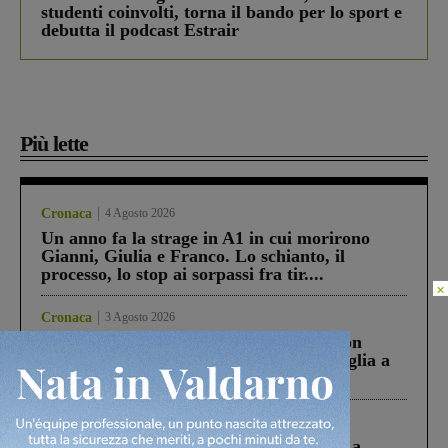
studenti coinvolti, torna il bando per lo sport e
debutta il podcast Estrair
Più lette
Cronaca
4 Agosto 2026
Un anno fa la strage in A1 in cui morirono
Gianni, Giulia e Franco. Lo schianto, il
processo, lo stop ai sorpassi fra tir....
×
Cronaca
3 Agosto 2026
Scomparso da una struttura di Castiglion
Fiorentino l’uomo che aveva ucciso la figlia a
Levane nel 2020
Cronaca
5 Agosto 2026
Continuano le ricerche di Miah Billal. La