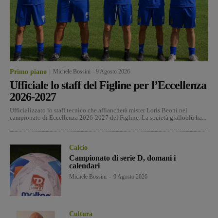
Primo piano
Michele Bossini
-
9 Agosto 2026
Ufficiale lo staff del Figline per l’Eccellenza
2026-2027
Ufficializzato lo staff tecnico che affiancherà mister Loris Beoni nel
campionato di Eccellenza 2026-2027 del Figline. La società gialloblù ha...
Calcio
Campionato di serie D, domani i
calendari
Michele Bossini
-
9 Agosto 2026
Cultura