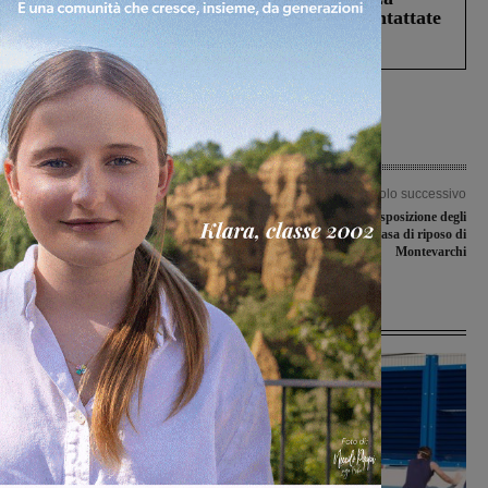
Prefettura: “In caso di avvistamento contattate
il 112”
Articolo precedente
Articolo successivo
Settantesimo posto per Vincenzo
Un orto sociale a disposizione degli
Albanese al Giro d’Italia
anziani della Casa di riposo di
Montevarchi
Ultime Notizie