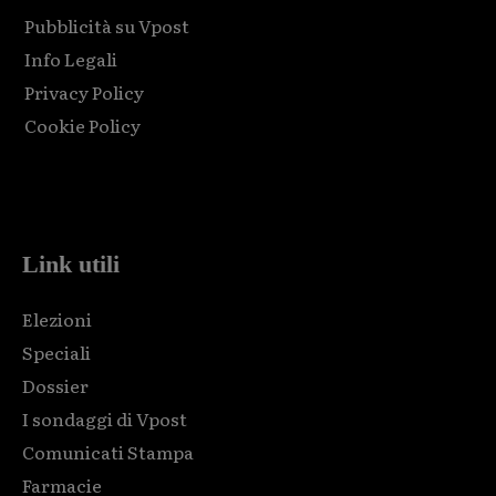
Pubblicità su Vpost
Info Legali
Privacy Policy
Cookie Policy
Html code here! Replace this with any non empty raw html
code and that's it.
Link utili
Elezioni
Speciali
Dossier
I sondaggi di Vpost
Comunicati Stampa
Farmacie