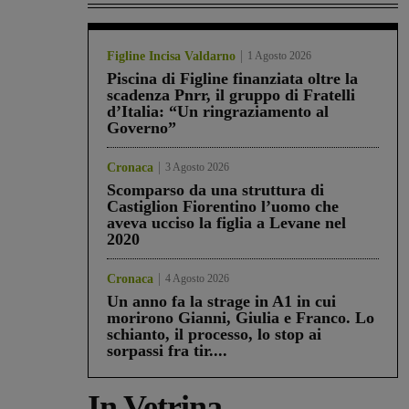
Figline Incisa Valdarno
1 Agosto 2026
Piscina di Figline finanziata oltre la
scadenza Pnrr, il gruppo di Fratelli
d’Italia: “Un ringraziamento al
Governo”
Cronaca
3 Agosto 2026
Scomparso da una struttura di
Castiglion Fiorentino l’uomo che
aveva ucciso la figlia a Levane nel
2020
Cronaca
4 Agosto 2026
Un anno fa la strage in A1 in cui
morirono Gianni, Giulia e Franco. Lo
schianto, il processo, lo stop ai
sorpassi fra tir....
In Vetrina