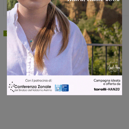
TAGS
pallavolo
Share