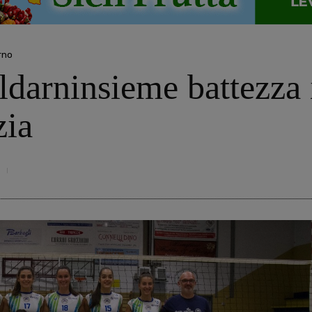
rno
darninsieme battezza i
zia