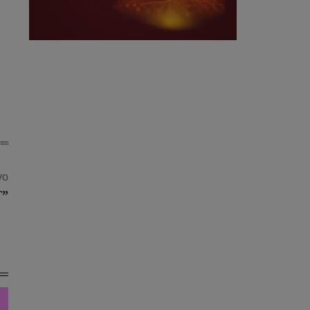
vo
T”