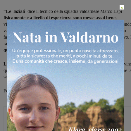
×
“Le laziali
-dice il tecnico della squadra valdarnese Marco Lapi-
fisicamente e a livello di esperienza sono messe assai bene,
viaggiano in una posizione tranquilla al centro della classifica facend
valere efficacemente il fattore campo. Gli allenamenti che abbiamo
fatto nelle festività si sono svolti in un clima tutto sommato positivo, 
ragazze hanno risposto bene alle sollecitazioni e
ci avviciniamo a
questa gara con lo spirito giusto”.
La speranze
in casa valdarnese sono, che con il nuovo anno, arrivin
quei risultati necessari
per risalire la china
e provare a conquistare l
salvezza.
Foto di Marco Zatini
Michele Bossini