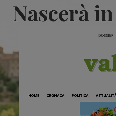
DOSSIER
HOME
CRONACA
POLITICA
ATTUALIT