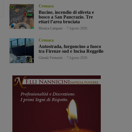
Cronaca
Bucine, incendio di oliveta e
bosco a San Pancrazio. Tre
ettari l’area bruciata
Monica Campani
-
7 Agosto 2026
Cronaca
Autostrada, furgoncino a fuoco
tra Firenze sud e Incisa Reggello
Glenda Venturini
-
7 Agosto 2026