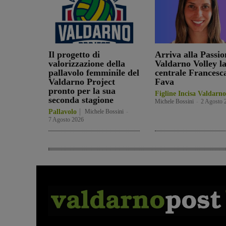
Il progetto di
Arriva alla Passio
valorizzazione della
Valdarno Volley l
pallavolo femminile del
centrale Francesc
Valdarno Project
Fava
pronto per la sua
Figline Incisa Valdarno
seconda stagione
Michele Bossini
-
2 Agosto 
Pallavolo
Michele Bossini
-
7 Agosto 2026