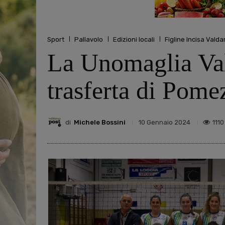
Sport
Pallavolo
Edizioni locali
Figline Incisa Valda
La Unomaglia Val
trasferta di Pome
di
Michele Bossini
1110
10 Gennaio 2024