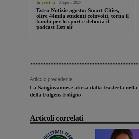
In vetrina
3 Agosto 2026
Estra Notizie agosto: Smart Cities,
oltre 44mila studenti coinvolti, torna il
bando per lo sport e debutta il
podcast Estrair
Articolo precedente
La Sangiovannese attesa dalla trasferta nella
della Fulgens Foligno
Articoli correlati