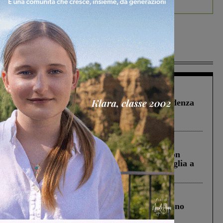
Più lette
Figline Incisa Valdarno
1 Agosto 2026
Piscina di Figline finanziata oltre la scadenza
Pnrr, il gruppo di Fratelli d’Italia: “Un
ringraziamento al Governo”
Cronaca
3 Agosto 2026
Scomparso da una struttura di Castiglion
Fiorentino l’uomo che aveva ucciso la figlia a
Levane nel 2020
Cronaca
4 Agosto 2026
Un anno fa la strage in A1 in cui morirono
Gianni, Giulia e Franco. Lo schianto, il