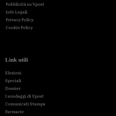
Pubblicità su Vpost
Info Legali
Privacy Policy
Cookie Policy
Html code here! Replace this with any non empty raw html
code and that's it.
Link utili
Elezioni
Speciali
Dossier
I sondaggi di Vpost
Comunicati Stampa
Farmacie