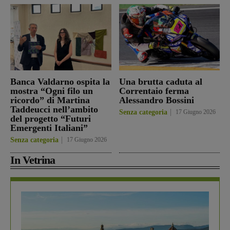
Banca Valdarno ospita la
Una brutta caduta al
mostra “Ogni filo un
Correntaio ferma
ricordo” di Martina
Alessandro Bossini
Taddeucci nell’ambito
Senza categoria
17 Giugno 2026
del progetto “Futuri
Emergenti Italiani”
Senza categoria
17 Giugno 2026
In Vetrina