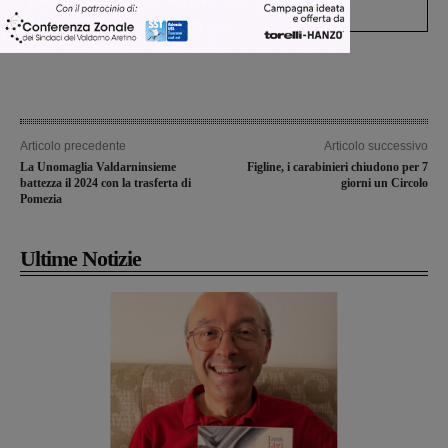
processo, lo stop ai sorpassi fra tir....
Articolo precedente
Articolo successivo
La Unomaglia Valdarninsieme
Figline, i carabinieri chiudono per 7
battezza il 2024 con la trasferta di
giorni un Circolo
Pomezia
Ultime Notizie