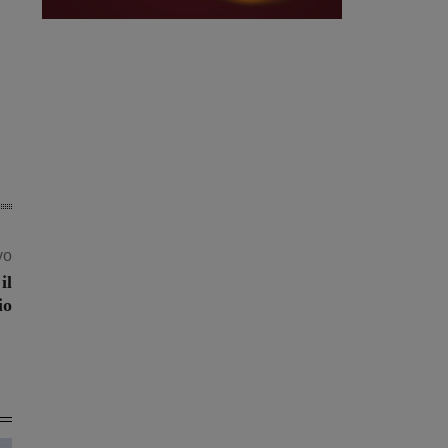
vo
il
io