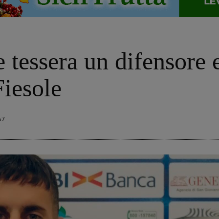
o
tessera un difensore e
Fiesole
67