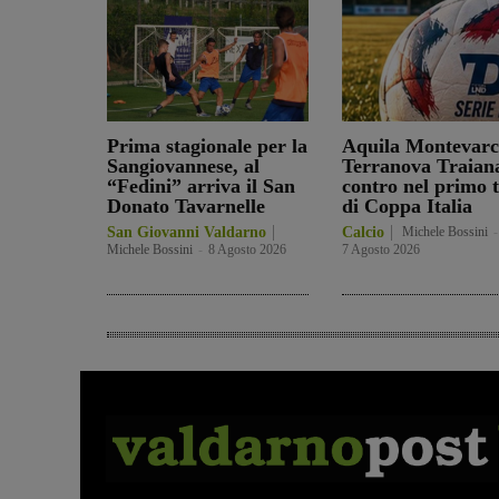
Prima stagionale per la
Aquila Montevarc
Sangiovannese, al
Terranova Traian
“Fedini” arriva il San
contro nel primo 
Donato Tavarnelle
di Coppa Italia
San Giovanni Valdarno
Calcio
Michele Bossini
-
Michele Bossini
-
8 Agosto 2026
7 Agosto 2026