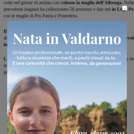
volte nel girone di andata con in
dosso la maglia dell’Albenga.
Nelle
×
precedenti stagioni ha collezionato 58 presenze e due reti
in Lega Pr
con le maglie di Pro Patria e Pontedera.
Il nuovo giocatore azzurro,
importante anche sotto il profilo
dell’esperienza, potrebbe debuttare già domani nella
gara amichevol
in programma
in casa del Fiesole (squadra di Promozione).
La gara sarà utile
per fare una valutazione sull’impiego migliore de
nuovi arrivati, in attesa della ripresa del campionato domenica 7
gennaio, quando
il Marzocco riceverà iil Ghiviborgo.
Michele Bossini