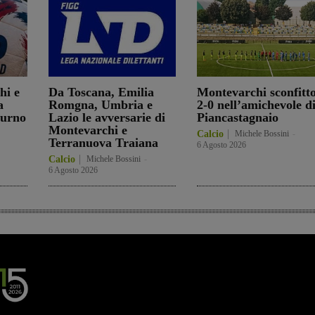
hi e
Da Toscana, Emilia
Montevarchi sconfitt
a
Romgna, Umbria e
2-0 nell’amichevole d
turno
Lazio le avversarie di
Piancastagnaio
Montevarchi e
Calcio
Michele Bossini
-
Terranuova Traiana
6 Agosto 2026
Calcio
Michele Bossini
-
6 Agosto 2026