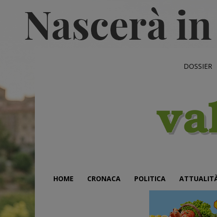
DOSSIER
HOME
CRONACA
POLITICA
ATTUALIT