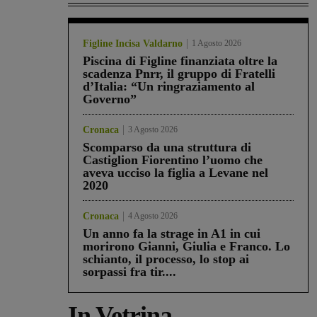
Figline Incisa Valdarno
1 Agosto 2026
Piscina di Figline finanziata oltre la
scadenza Pnrr, il gruppo di Fratelli
d’Italia: “Un ringraziamento al
Governo”
Cronaca
3 Agosto 2026
Scomparso da una struttura di
Castiglion Fiorentino l’uomo che
aveva ucciso la figlia a Levane nel
2020
Cronaca
4 Agosto 2026
Un anno fa la strage in A1 in cui
morirono Gianni, Giulia e Franco. Lo
schianto, il processo, lo stop ai
sorpassi fra tir....
In Vetrina