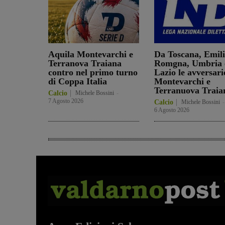
Aquila Montevarchi e
Da Toscana, Emil
Terranova Traiana
Romgna, Umbria 
contro nel primo turno
Lazio le avversari
di Coppa Italia
Montevarchi e
Terranuova Traia
Calcio
Michele Bossini
-
7 Agosto 2026
Calcio
Michele Bossini
-
6 Agosto 2026