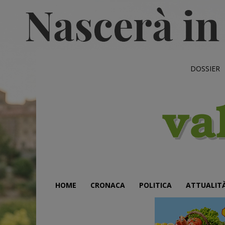
DOSSIER
HOME
CRONACA
POLITICA
ATTUALIT