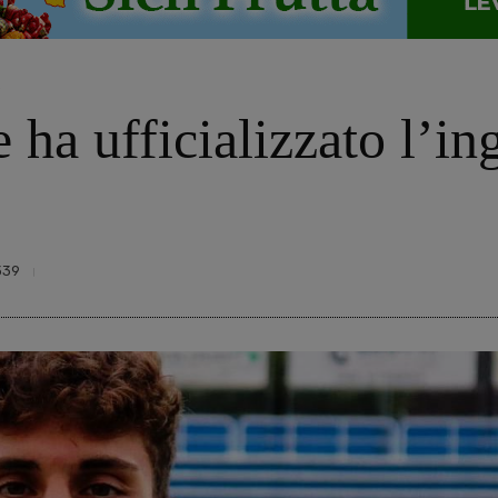
o
ha ufficializzato l’in
339