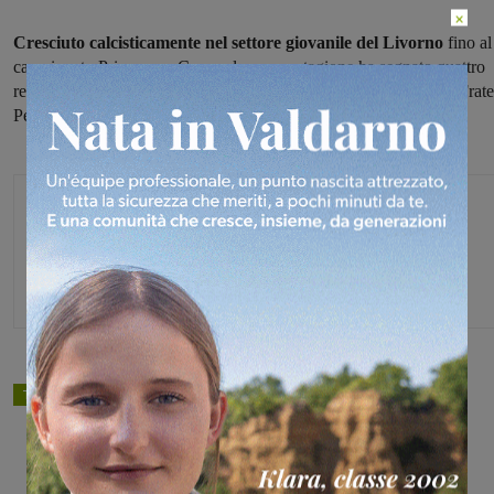
×
Cresciuto calcisticamente nel settore giovanile del Livorno
fino al
campionato Primavera, Campo la scorsa stagione ha segnato quattro
reti nel
campionato di Eccellenza,
divise tra Armando Picchi e Frate
Perignano.
Michele Bossini
TAGS
calcio
Share