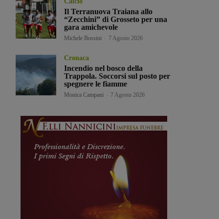
Calcio
Il Terranuova Traiana allo
“Zecchini” di Grosseto per una
gara amichevole
Michele Bossini
-
7 Agosto 2026
Cronaca
Incendio nel bosco della
Trappola. Soccorsi sul posto per
spegnere le fiamme
Monica Campani
-
7 Agosto 2026