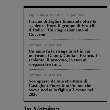
Figline Incisa Valdarno
1 Agosto 2026
Piscina di Figline finanziata oltre la
scadenza Pnrr, il gruppo di Fratelli
d’Italia: “Un ringraziamento al
Governo”
Cronaca
4 Agosto 2026
Un anno fa la strage in A1 in cui
morirono Gianni, Giulia e Franco. Lo
schianto, il processo, lo stop ai
sorpassi fra tir....
Cronaca
3 Agosto 2026
Scomparso da una struttura di
Castiglion Fiorentino l’uomo che
aveva ucciso la figlia a Levane nel
2020
In Vetrina