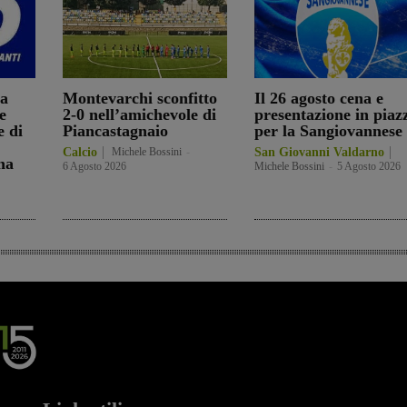
ia
Montevarchi sconfitto
Il 26 agosto cena e
e
2-0 nell’amichevole di
presentazione in piaz
e di
Piancastagnaio
per la Sangiovannese
Calcio
Michele Bossini
-
San Giovanni Valdarno
na
6 Agosto 2026
Michele Bossini
-
5 Agosto 2026