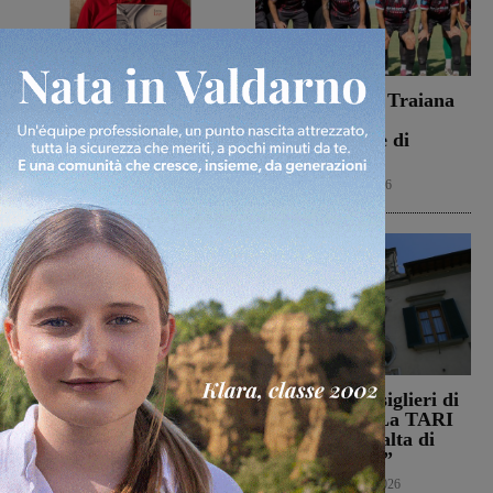
Dal treno all’ospedale, la
Il Terrranuova Traiana
vita in “Frammenti”: il
battuto 3-1
primo libro del
nell’amichevole di
valdarnese Luca Livi
Grosseto
Cultura
9 Agosto 2026
Calcio
8 Agosto 2026
Il Montevarchi affronta
Reggello, i consiglieri di
in amichevole l’Ancona
opposizione: “La TARI
2026 resta più alta di
Calcio
8 Agosto 2026
quella del 2022”
Politica
8 Agosto 2026