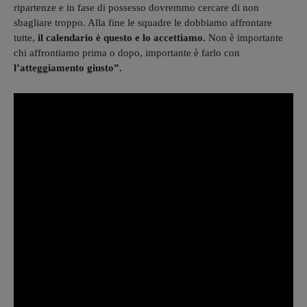
ripartenze e in fase di possesso dovremmo cercare di non
sbagliare troppo. Alla fine le squadre le dobbiamo affrontare
tutte,
il calendario è questo e lo accettiamo.
Non è importante
chi affrontiamo prima o dopo, importante è farlo con
l’atteggiamento giusto”.