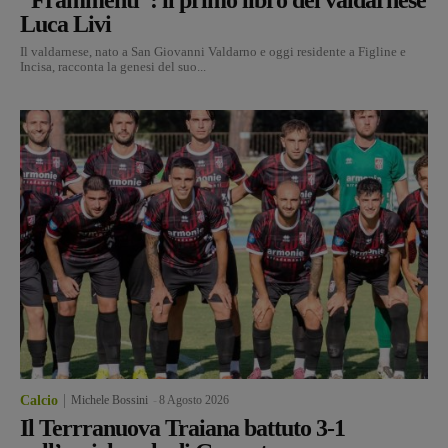
Luca Livi
Il valdarnese, nato a San Giovanni Valdarno e oggi residente a Figline e
Incisa, racconta la genesi del suo...
Calcio
Michele Bossini
-
8 Agosto 2026
Il Terrranuova Traiana battuto 3-1