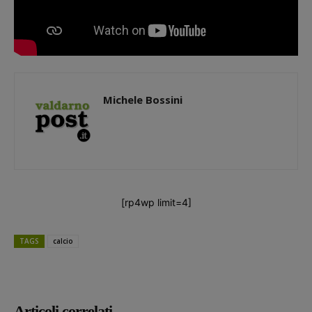
Michele Bossini
[rp4wp limit=4]
TAGS
calcio
Articoli correlati