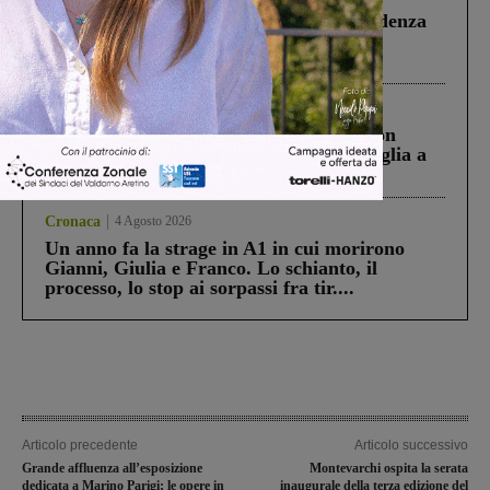
Piscina di Figline finanziata oltre la scadenza
Pnrr, il gruppo di Fratelli d’Italia: “Un
ringraziamento al Governo”
Cronaca
3 Agosto 2026
Scomparso da una struttura di Castiglion
Fiorentino l’uomo che aveva ucciso la figlia a
Levane nel 2020
Cronaca
4 Agosto 2026
Un anno fa la strage in A1 in cui morirono
Gianni, Giulia e Franco. Lo schianto, il
processo, lo stop ai sorpassi fra tir....
Articolo precedente
Articolo successivo
Grande affluenza all’esposizione
Montevarchi ospita la serata
dedicata a Marino Parigi; le opere in
inaugurale della terza edizione del