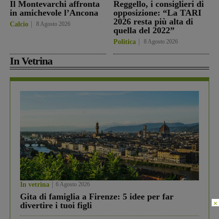
Il Montevarchi affronta
Reggello, i consiglieri di
in amichevole l’Ancona
opposizione: “La TARI
2026 resta più alta di
Calcio
8 Agosto 2026
quella del 2022”
Politica
8 Agosto 2026
In Vetrina
In vetrina
6 Agosto 2026
Gita di famiglia a Firenze: 5 idee per far
×
divertire i tuoi figli