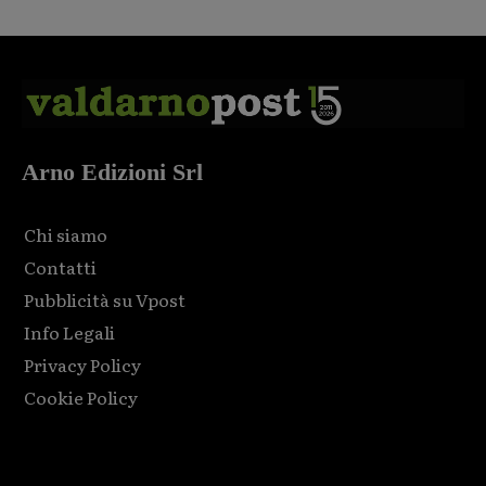
Arno Edizioni Srl
Chi siamo
Contatti
Pubblicità su Vpost
Info Legali
Privacy Policy
Cookie Policy
Html code here! Replace this with any non empty raw html
code and that's it.