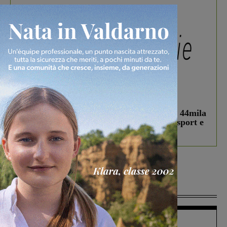
In vetrina
3 Agosto 2026
Estra Notizie agosto: Smart Cities, oltre 44mila
studenti coinvolti, torna il bando per lo sport e
debutta il podcast Estrair
Più lette
Figline Incisa Valdarno
1 Agosto 2026