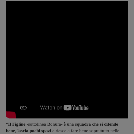
“
Il Figline
-sottolinea Bonura- è una s
quadra che si difende
bene, lascia pochi spazi
e riesce a fare bene soprattutto nelle