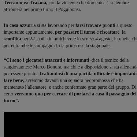
Terranuova Traiana,
con la vincente che domenica 1 settembre
affronterà nel primo turno il Poggibonsi.
In casa azzurra
si sta lavorando per
farsi trovare pronti
a questo
importante appuntamento
, per passare il turno
e
riscattare la
sconfitta
per 2-1 patita in amichevole lo scorso 4 agosto, in quella ch
per entrambe le compagini fu la prima uscita stagionale.
“Ci sono i giocatori attaccati e infortunati
-dice il tecnico della
sangiovannese Marco Bonura, ma chi è a disposizione si sta allenand
per essere pronto.
Trattandosi di una partita ufficiale
è important
fare bene
, avremmo davanti una squadra neopromossa che ha
mantenuto l’allenatore e anche confermato gran parte del gruppo, Di
certo
verranno qua per cercare di portarsi a casa il passaggio del
turno”.