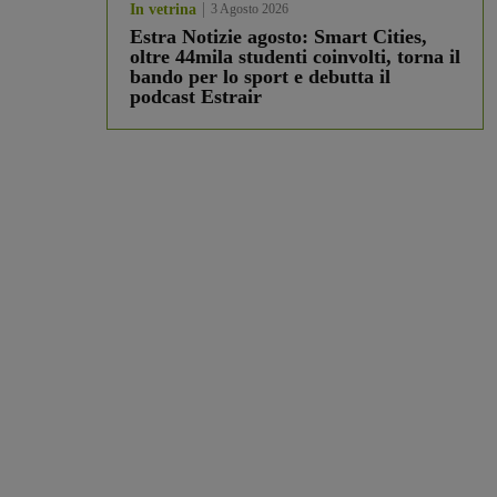
In vetrina
3 Agosto 2026
Estra Notizie agosto: Smart Cities,
oltre 44mila studenti coinvolti, torna il
bando per lo sport e debutta il
podcast Estrair