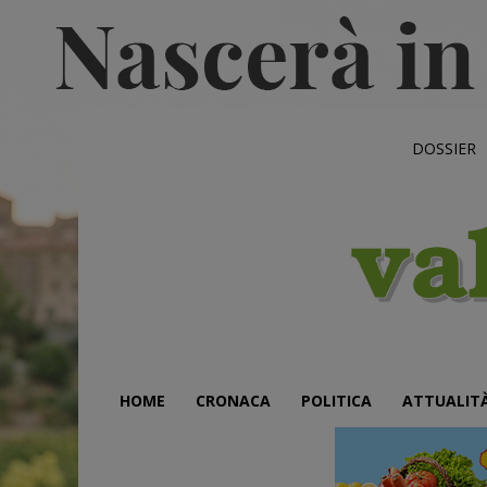
DOSSIER
HOME
CRONACA
POLITICA
ATTUALIT