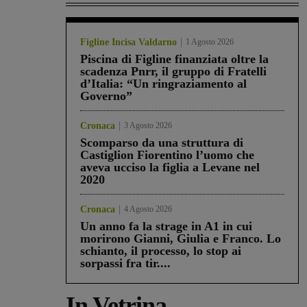
Figline Incisa Valdarno
1 Agosto 2026
Piscina di Figline finanziata oltre la
scadenza Pnrr, il gruppo di Fratelli
d’Italia: “Un ringraziamento al
Governo”
Cronaca
3 Agosto 2026
Scomparso da una struttura di
Castiglion Fiorentino l’uomo che
aveva ucciso la figlia a Levane nel
2020
Cronaca
4 Agosto 2026
Un anno fa la strage in A1 in cui
morirono Gianni, Giulia e Franco. Lo
schianto, il processo, lo stop ai
sorpassi fra tir....
In Vetrina