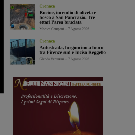
Cronaca
Bucine, incendio di oliveta e
bosco a San Pancrazio. Tre
ettari l’area bruciata
Monica Campani
-
7 Agosto 2026
Cronaca
Autostrada, furgoncino a fuoco
tra Firenze sud e Incisa Reggello
Glenda Venturini
-
7 Agosto 2026