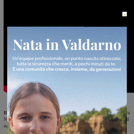
×
Il capitano azzurro
Duccio Nannini e il suo compagno di squadra
Niccolò Rotondo sono decisi a
dare il massimo
per guadagnarsi il
successo e andare avanti.