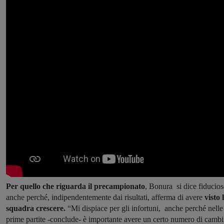
Per quello che riguarda il precampionato
, Bonura si dice fiducio
anche perché, indipendentemente dai risultati, afferma di avere
visto 
squadra crescere.
“Mi dispiace per gli infortuni, anche perché nelle
prime partite -conclude- è importante avere un certo numero di cambi