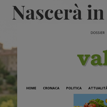
DOSSIER
HOME
CRONACA
POLITICA
ATTUALIT