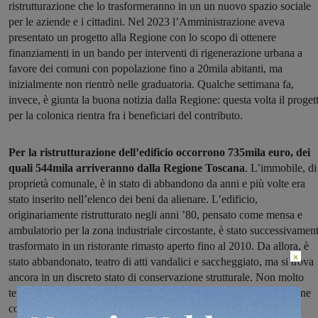
ristrutturazione che lo trasformeranno in un un nuovo spazio sociale
per le aziende e i cittadini. Nel 2023 l’Amministrazione aveva
presentato un progetto alla Regione con lo scopo di ottenere
finanziamenti in un bando per interventi di rigenerazione urbana a
favore dei comuni con popolazione fino a 20mila abitanti, ma
inizialmente non rientrò nelle graduatoria. Qualche settimana fa,
invece, è giunta la buona notizia dalla Regione: questa volta il proget
per la colonica rientra fra i beneficiari del contributo.
Per la ristrutturazione dell’edificio occorrono 735mila euro, dei
quali 544mila arriveranno dalla Regione Toscana
. L’immobile, di
proprietà comunale, è in stato di abbandono da anni e più volte era
stato inserito nell’elenco dei beni da alienare. L’edificio,
originariamente ristrutturato negli anni ’80, pensato come mensa e
ambulatorio per la zona industriale circostante, è stato successivamen
trasformato in un ristorante rimasto aperto fino al 2010. Da allora, è
×
stato abbandonato, teatro di atti vandalici e saccheggiato, ma si trova
ancora in un discreto stato di conservazione strutturale. Non molto
tempo fa l’area esterna è stata ripulita dal Comune in collaborazione
con la Vab e con i cacciatori.