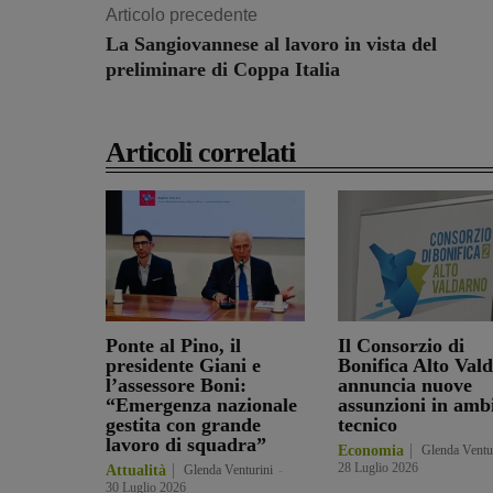
Articolo precedente
La Sangiovannese al lavoro in vista del
preliminare di Coppa Italia
Articoli correlati
Ponte al Pino, il
Il Consorzio di
presidente Giani e
Bonifica Alto Val
l’assessore Boni:
annuncia nuove
“Emergenza nazionale
assunzioni in amb
gestita con grande
tecnico
lavoro di squadra”
Economia
Glenda Ventu
28 Luglio 2026
Attualità
Glenda Venturini
-
30 Luglio 2026