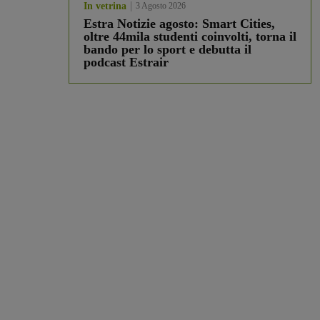
In vetrina
3 Agosto 2026
Estra Notizie agosto: Smart Cities,
oltre 44mila studenti coinvolti, torna il
bando per lo sport e debutta il
podcast Estrair