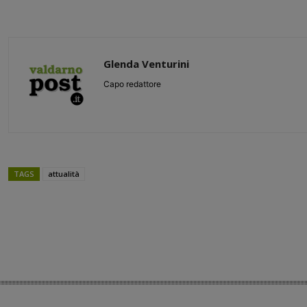
Glenda Venturini
Capo redattore
TAGS
attualità
Share