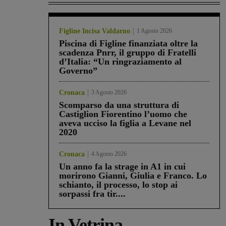
Figline Incisa Valdarno
1 Agosto 2026
Piscina di Figline finanziata oltre la
scadenza Pnrr, il gruppo di Fratelli
d’Italia: “Un ringraziamento al
Governo”
Cronaca
3 Agosto 2026
Scomparso da una struttura di
Castiglion Fiorentino l’uomo che
aveva ucciso la figlia a Levane nel
2020
Cronaca
4 Agosto 2026
Un anno fa la strage in A1 in cui
morirono Gianni, Giulia e Franco. Lo
schianto, il processo, lo stop ai
sorpassi fra tir....
In Vetrina