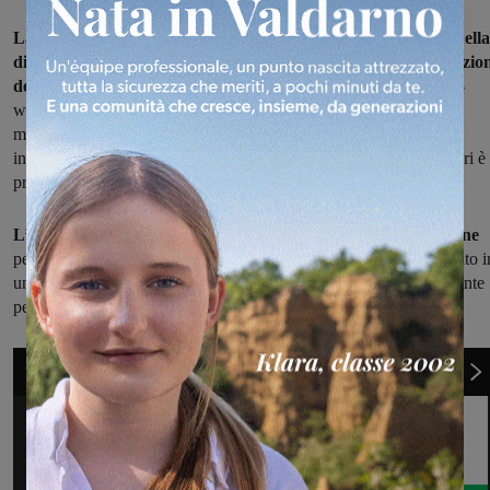
La volontà dell’Amministrazione comunale è sempre stata quella
di far tornare ad essere la vecchia colonica un luogo a disposizio
dei rignanesi.
Nell’ex colonica verranno realizzate postazioni co-
working, altri spazi per eventi e formazione legati al territorio, al
mondo del lavoro giovanile e delle associazioni. Insomma, un
incubatore di impresa e spazi per la socialità. La partenza dei lavori è
prevista nel 2025.
L’amministrazione comunale di Rignano esprime soddisfazione
per un’operazione che riguarda un edificio storico del paese inserito i
un’area, quella industriale, che sta diventando sempre più importante
per il tessuto urbano e produttivo del paese.
1
di 4