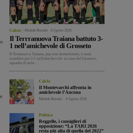
Calcio
Michele Bossini
-
8 Agosto 2026
Il Terrranuova Traiana battuto 3-
to
1 nell’amichevole di Grosseto
Il Terranuova Traiana, pur non demeritando, è stata
sconfitto per 3-1 nell'amichevole in casa del Grosseto,
squadra di serie...
Calcio
Il Montevarchi affronta in
amichevole l’Ancona
te
Michele Bossini
-
8 Agosto 2026
Politica
Reggello, i consiglieri di
opposizione: “La TARI 2026
resta più alta di quella del 2022”