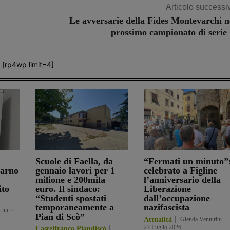
Articolo successi
Le avversarie della Fides Montevarchi n
prossimo campionato di serie
[rp4wp limit=4]
Scuole di Faella, da
“Fermati un minuto”
darno
gennaio lavori per 1
celebrato a Figline
milione e 200mila
l’anniversario della
ito
euro. Il sindaco:
Liberazione
“Studenti spostati
dall’occupazione
temporaneamente a
nazifascista
rini
-
Pian di Scò”
Attualità
Glenda Venturini
-
27 Luglio 2026
Castelfranco Piandiscò