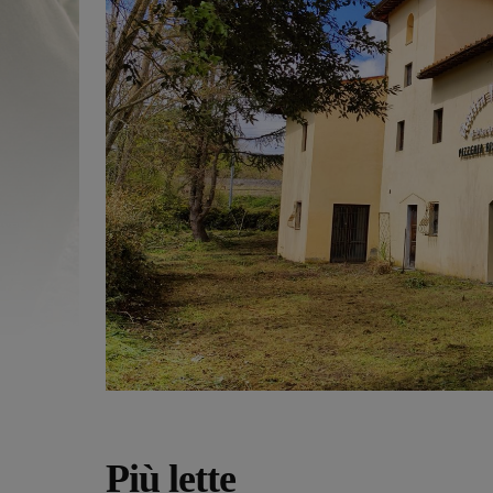
Più lette