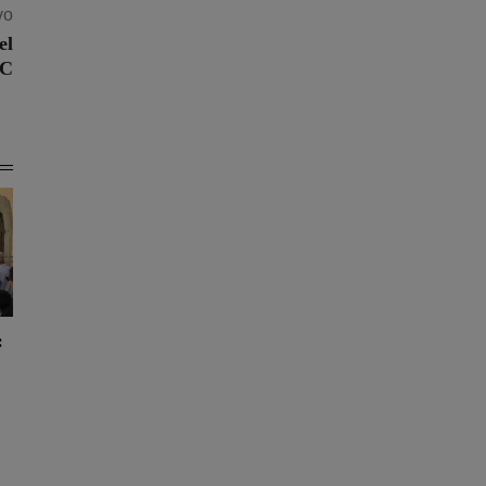
vo
el
 C
: