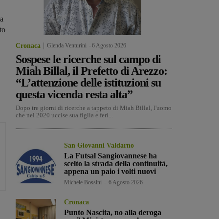
ia
to
Cronaca
Glenda Venturini
-
6 Agosto 2026
Sospese le ricerche sul campo di
Miah Billal, il Prefetto di Arezzo:
“L’attenzione delle istituzioni su
questa vicenda resta alta”
Dopo tre giorni di ricerche a tappeto di Miah Billal, l'uomo
che nel 2020 uccise sua figlia e ferì...
San Giovanni Valdarno
La Futsal Sangiovannese ha
scelto la strada della continuità,
appena un paio i volti nuovi
Michele Bossini
-
6 Agosto 2026
Cronaca
Punto Nascita, no alla deroga