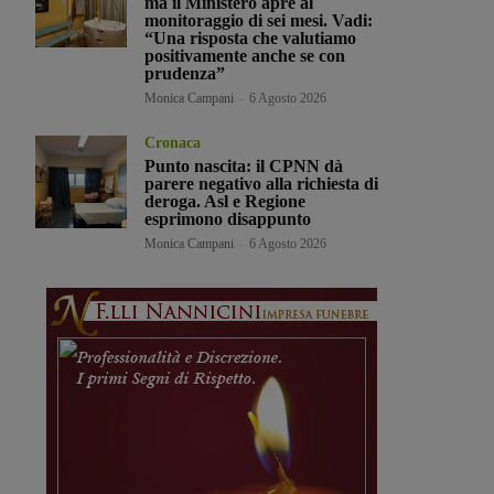
ma il Ministero apre al
monitoraggio di sei mesi. Vadi:
“Una risposta che valutiamo
positivamente anche se con
prudenza”
Monica Campani
-
6 Agosto 2026
Cronaca
Punto nascita: il CPNN dà
parere negativo alla richiesta di
deroga. Asl e Regione
esprimono disappunto
Monica Campani
-
6 Agosto 2026