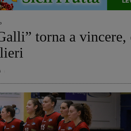
o
alli” torna a vincere,
ieri
4