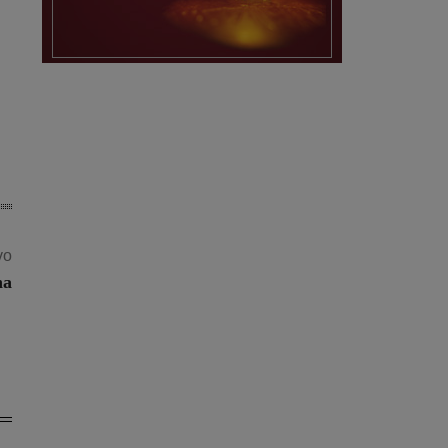
vo
na