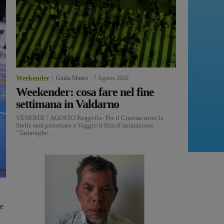
Weekender
Giulia Mauro
-
7 Agosto 2026
Weekender: cosa fare nel fine
settimana in Valdarno
VENERDÌ 7 AGOSTO Reggello- Per il Cinema sotto le
Stelle sarà proiettato a Vaggio il film d’animazione
“Tartarughe...
re