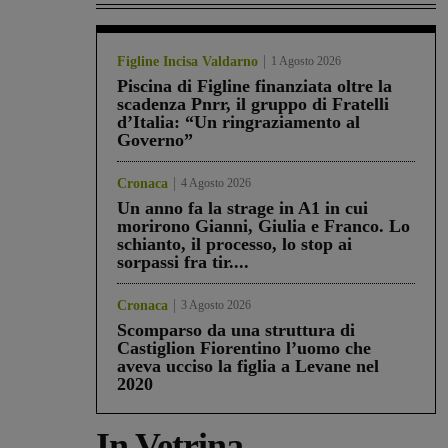
Figline Incisa Valdarno
1 Agosto 2026
Piscina di Figline finanziata oltre la
scadenza Pnrr, il gruppo di Fratelli
d’Italia: “Un ringraziamento al
Governo”
Cronaca
4 Agosto 2026
Un anno fa la strage in A1 in cui
morirono Gianni, Giulia e Franco. Lo
schianto, il processo, lo stop ai
sorpassi fra tir....
Cronaca
3 Agosto 2026
Scomparso da una struttura di
Castiglion Fiorentino l’uomo che
aveva ucciso la figlia a Levane nel
2020
In Vetrina