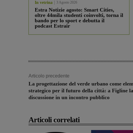
In vetrina
3 Agosto 2026
Estra Notizie agosto: Smart Cities,
oltre 44mila studenti coinvolti, torna il
bando per lo sport e debutta il
podcast Estrair
Articolo precedente
La progettazione del verde urbano come ele
strategico per il futuro della città: a Figline l
discussione in un incontro pubblico
Articoli correlati