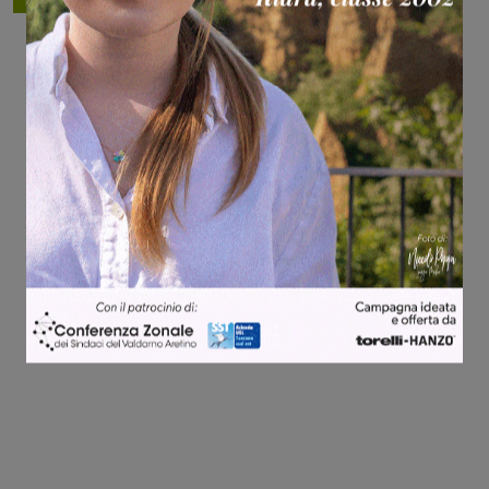
TAGS
basket
Share