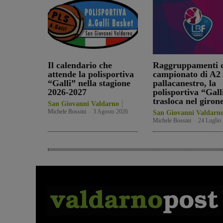
Il calendario che
Raggruppamenti d
attende la polisportiva
campionato di A2 
“Galli” nella stagione
pallacanestro, la
2026-2027
polisportiva “Gall
trasloca nel giron
San Giovanni Valdarno
Michele Bossini
-
3 Agosto 2026
San Giovanni Valdarn
Michele Bossini
-
24 Luglio