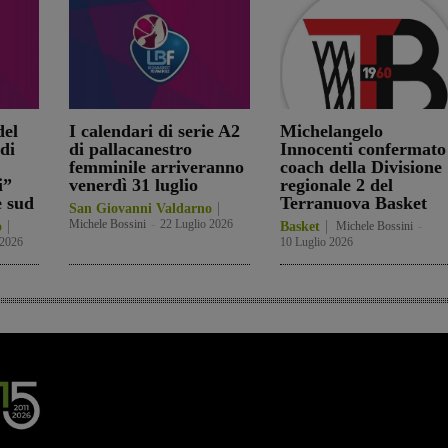
el
I calendari di serie A2
Michelangelo
di
di pallacanestro
Innocenti confermato
femminile arriveranno
coach della Divisione
i”
venerdì 31 luglio
regionale 2 del
e sud
Terranuova Basket
San Giovanni Valdarno
Michele Bossini
-
22 Luglio 2026
o
Basket
Michele Bossini
-
 2026
10 Luglio 2026