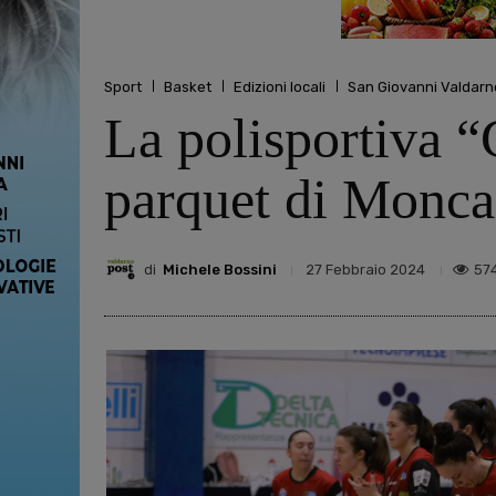
Sport
Basket
Edizioni locali
San Giovanni Valdarn
La polisportiva “G
parquet di Moncal
di
Michele Bossini
57
27 Febbraio 2024