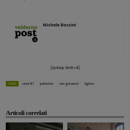
Michele Bossini
[rp4wp limit=4]
TAGS
serie B1
pallavolo
san giovanni
figline
Articoli correlati