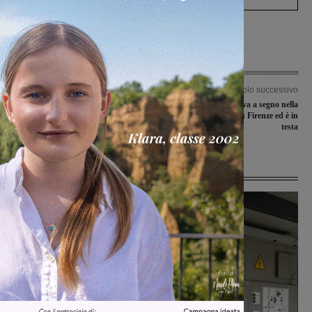
Articolo precedente
Articolo successivo
Giustizia, diritti e modernità: la
La Fides Montevarchi va a segno nella
Toscana di Pietro Leopoldo
tana di un ostico Cus Firenze ed è in
raccontata a San Giovanni Valdarno
testa
Ultime Notizie