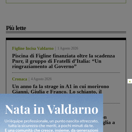
Più lette
Figline Incisa Valdarno
1 Agosto 2026
Piscina di Figline finanziata oltre la scadenza
Pnrr, il gruppo di Fratelli d’Italia: “Un
ringraziamento al Governo”
Cronaca
4 Agosto 2026
×
Un anno fa la strage in A1 in cui morirono
Gianni, Giulia e Franco. Lo schianto, il
processo, lo stop ai sorpassi fra tir....
Cronaca
3 Agosto 2026
Scomparso da una struttura di Castiglion
Fiorentino l’uomo che aveva ucciso la figlia a
Levane nel 2020