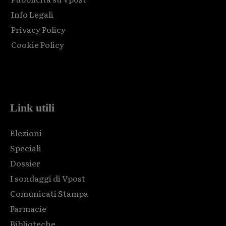
Info Legali
Privacy Policy
Cookie Policy
Html code here! Replace this with any non empty raw html
code and that's it.
Link utili
Elezioni
Speciali
Dossier
I sondaggi di Vpost
Comunicati Stampa
Farmacie
Biblioteche