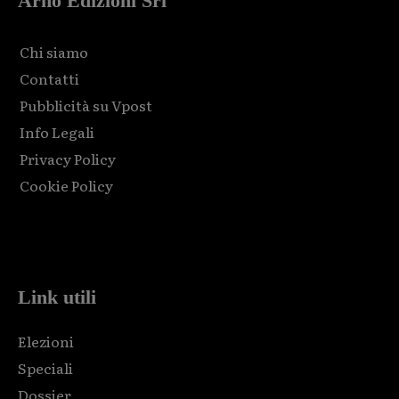
Arno Edizioni Srl
Chi siamo
Contatti
Pubblicità su Vpost
Info Legali
Privacy Policy
Cookie Policy
Html code here! Replace this with any non empty raw html
code and that's it.
Link utili
Elezioni
Speciali
Dossier