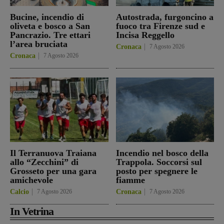
Bucine, incendio di
Autostrada, furgoncino a
oliveta e bosco a San
fuoco tra Firenze sud e
Pancrazio. Tre ettari
Incisa Reggello
l’area bruciata
Cronaca
7 Agosto 2026
Cronaca
7 Agosto 2026
Il Terranuova Traiana
Incendio nel bosco della
allo “Zecchini” di
Trappola. Soccorsi sul
Grosseto per una gara
posto per spegnere le
amichevole
fiamme
Calcio
7 Agosto 2026
Cronaca
7 Agosto 2026
In Vetrina