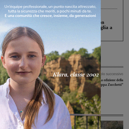
processo, lo stop ai sorpassi fra tir....
Cronaca
3 Agosto 2026
Scomparso da una struttura di Castiglion
Fiorentino l’uomo che aveva ucciso la figlia a
Levane nel 2020
Articolo precedente
Articolo successivo
Reggello: lo stadio comunale intitolato
I risultati della quinta edizione della
a Silvano Bettini. Riconoscimento al
“Coppa Zucchetti”
reggellese Renzo Castagnini e a
Maurizio Sarri
Ultime Notizie