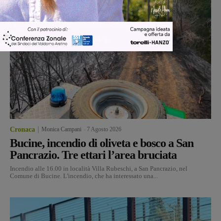
Cronaca
Monica Campani
-
7 Agosto 2026
Bucine, incendio di oliveta e bosco a San
Pancrazio. Tre ettari l’area bruciata
Incendio alle 16.00 in località Villa Rubeschi, a San Pancrazio, nel
Comune di Bucine. L'incendio, che ha interessato una...