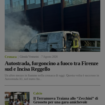
Cronaca
Glenda Venturini
-
7 Agosto 2026
Autostrada, furgoncino a fuoco tra Firenze
sud e Incisa Reggello
Un altro mezzo in fiamme nella cronaca di oggi. Questa volta è successo in
Autostrada A1, nel tratto fra...
Calcio
Il Terranuova Traiana allo “Zecchini” di
Grosseto per una gara amichevole