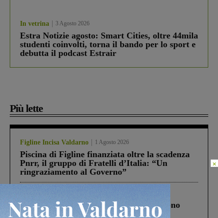
In vetrina
3 Agosto 2026
Estra Notizie agosto: Smart Cities, oltre 44mila
studenti coinvolti, torna il bando per lo sport e
debutta il podcast Estrair
Più lette
Figline Incisa Valdarno
1 Agosto 2026
Piscina di Figline finanziata oltre la scadenza
Pnrr, il gruppo di Fratelli d’Italia: “Un
×
ringraziamento al Governo”
Cronaca
4 Agosto 2026
Un anno fa la strage in A1 in cui morirono
Gianni, Giulia e Franco. Lo schianto, il