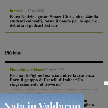
In vetrina
3 Agosto 2026
Estra Notizie agosto: Smart Cities, oltre 44mila
studenti coinvolti, torna il bando per lo sport e
debutta il podcast Estrair
Più lette
Figline Incisa Valdarno
1 Agosto 2026
Piscina di Figline finanziata oltre la scadenza
Pnrr, il gruppo di Fratelli d’Italia: “Un
×
ringraziamento al Governo”
Cronaca
3 Agosto 2026
Scomparso da una struttura di Castiglion
Fiorentino l’uomo che aveva ucciso la figlia a