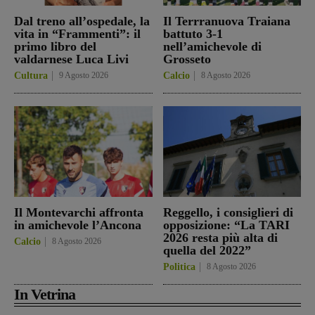
Dal treno all’ospedale, la
Il Terrranuova Traiana
vita in “Frammenti”: il
battuto 3-1
primo libro del
nell’amichevole di
valdarnese Luca Livi
Grosseto
Cultura
9 Agosto 2026
Calcio
8 Agosto 2026
Il Montevarchi affronta
Reggello, i consiglieri di
in amichevole l’Ancona
opposizione: “La TARI
2026 resta più alta di
Calcio
8 Agosto 2026
quella del 2022”
Politica
8 Agosto 2026
In Vetrina