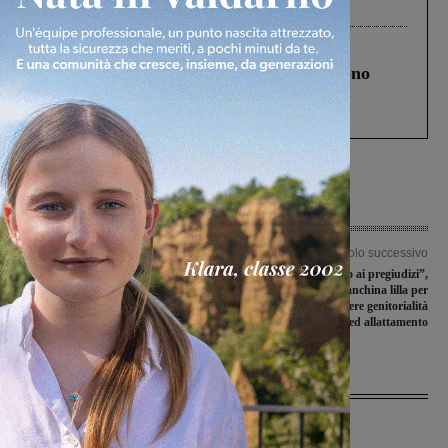
Levane nel 2020
Cronaca
4 Agosto 2026
Un anno fa la strage in A1 in cui morirono
Gianni, Giulia e Franco. Lo schianto, il
processo, lo stop ai sorpassi fra tir....
Articolo precedente
Articolo successivo
La Unomaglia Valdarninsieme ad
“Mamme diamo scacco ai pregiudizi”,
Acqui Terme per tornare a vincere
inaugurata la panchina lilla per
sensibilizzare e sostenere genitorialità
ed allattamento
Ultime Notizie