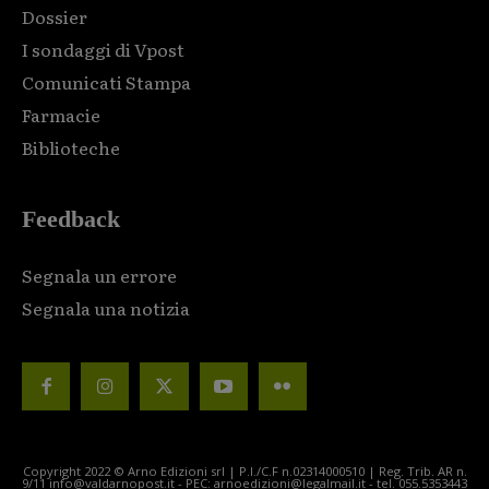
Dossier
I sondaggi di Vpost
Comunicati Stampa
Farmacie
Biblioteche
Feedback
Segnala un errore
Segnala una notizia
Copyright 2022 © Arno Edizioni srl | P.I./C.F n.02314000510 | Reg. Trib. AR n.
9/11 info@valdarnopost.it - PEC: arnoedizioni@legalmail.it - tel. 055.5353443