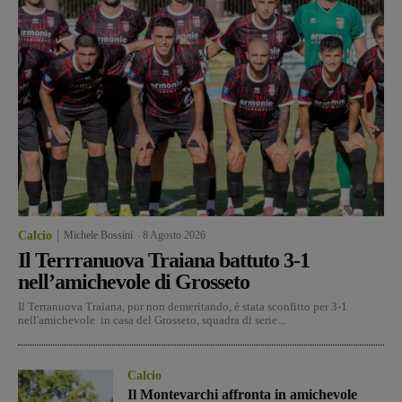
Calcio
Michele Bossini
-
8 Agosto 2026
Il Terrranuova Traiana battuto 3-1
nell’amichevole di Grosseto
Il Terranuova Traiana, pur non demeritando, è stata sconfitto per 3-1
nell'amichevole in casa del Grosseto, squadra di serie...
Calcio
Il Montevarchi affronta in amichevole