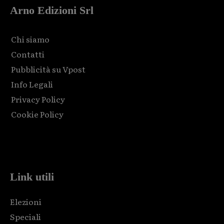
Arno Edizioni Srl
Chi siamo
Contatti
Pubblicità su Vpost
Info Legali
Privacy Policy
Cookie Policy
Html code here! Replace this with any non empty raw html
code and that's it.
Link utili
Elezioni
Speciali