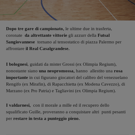
Dopo tre gare di campionato,
le ultime due in trasferta,
coronate
da altrettante vittorie
gli azzurr della
Futsal
Sangiovannese
tornano al tensostatico di piazza Palermo per
affrontare
il Real Casalgrandese.
I bolognesi
, guidati da mister Grossi (ex Olimpia Regium),
nonostante siano
una neopromossa,
hanno allestito una
rosa
importante
in cui figurano giocatori del calibro del venezuelano
Rengifo (ex Mirafin), di Rapacchietta (ex Modena Cavezzo), di
Marzano (ex Pro Patria) e Tagliavini (ex Olimpia Regium).
I valdarnesi,
con il morale a mille ed il recupero dello
squalificato Guille, proveranno a conquistare altri punti pesanti
per
restare in testa a punteggio pieno.