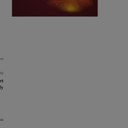
vo
et
ly