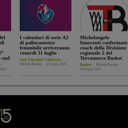
el
I calendari di serie A2
Michelangelo
di
di pallacanestro
Innocenti confermato
femminile arriveranno
coach della Divisione
i”
venerdì 31 luglio
regionale 2 del
e sud
Terranuova Basket
San Giovanni Valdarno
Michele Bossini
-
22 Luglio 2026
o
Basket
Michele Bossini
-
 2026
10 Luglio 2026