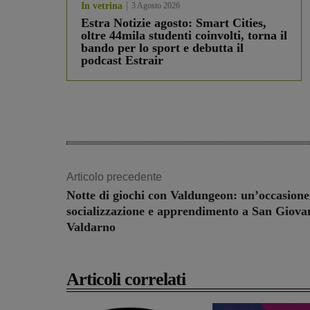
In vetrina
3 Agosto 2026
Estra Notizie agosto: Smart Cities,
oltre 44mila studenti coinvolti, torna il
bando per lo sport e debutta il
podcast Estrair
Articolo precedente
Notte di giochi con Valdungeon: un’occasione
socializzazione e apprendimento a San Giova
Valdarno
Articoli correlati