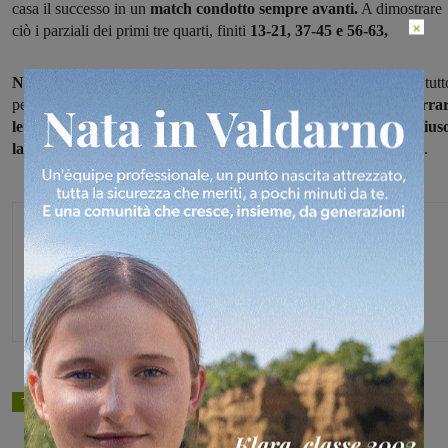
casa il successo in un
match condotto sempre avanti.
A dimostrare
×
ciò i parziali dei primi tre quarti, finiti
13-21, 37-45 e 56-63,
Nell’ultimo tempino Valdisieve ha cercato la rimonta
dando il tutt
per tutto ma la squadra di coach Paludi (nella foto) è riuscita a
serra
le fila
fino a quando, sei punti di fila di Filippo Sereni,
hanno chius
la contesa
e regalato i primi due punti del campionato 2024-2025.
Michele Bossini
TAGS
basket