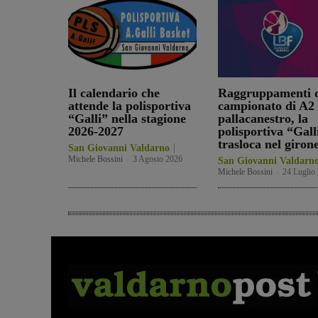
Il calendario che
Raggruppamenti d
attende la polisportiva
campionato di A2 
“Galli” nella stagione
pallacanestro, la
2026-2027
polisportiva “Gall
trasloca nel giron
San Giovanni Valdarno
Michele Bossini
-
3 Agosto 2026
San Giovanni Valdarn
Michele Bossini
-
24 Luglio