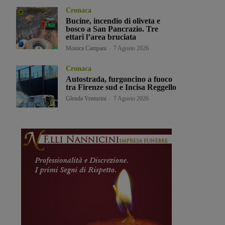
Cronaca
Bucine, incendio di oliveta e
bosco a San Pancrazio. Tre
ettari l’area bruciata
Monica Campani
-
7 Agosto 2026
Cronaca
Autostrada, furgoncino a fuoco
tra Firenze sud e Incisa Reggello
Glenda Venturini
-
7 Agosto 2026