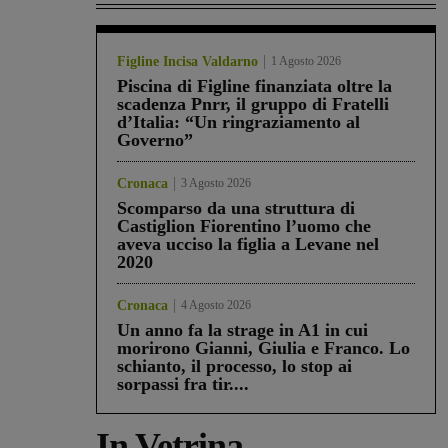
Figline Incisa Valdarno
1 Agosto 2026
Piscina di Figline finanziata oltre la
scadenza Pnrr, il gruppo di Fratelli
d’Italia: “Un ringraziamento al
Governo”
Cronaca
3 Agosto 2026
Scomparso da una struttura di
Castiglion Fiorentino l’uomo che
aveva ucciso la figlia a Levane nel
2020
Cronaca
4 Agosto 2026
Un anno fa la strage in A1 in cui
morirono Gianni, Giulia e Franco. Lo
schianto, il processo, lo stop ai
sorpassi fra tir....
In Vetrina