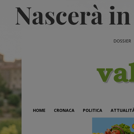
DOSSIER
HOME
CRONACA
POLITICA
ATTUALIT