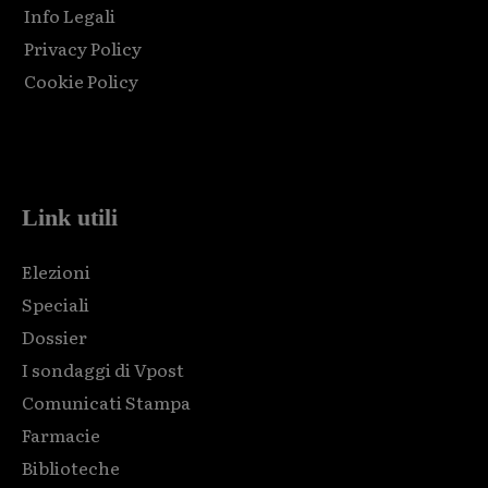
Info Legali
Privacy Policy
Cookie Policy
Html code here! Replace this with any non empty raw html
code and that's it.
Link utili
Elezioni
Speciali
Dossier
I sondaggi di Vpost
Comunicati Stampa
Farmacie
Biblioteche