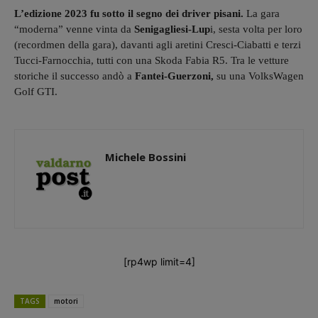
L’edizione 2023 fu sotto il segno dei driver pisani.
La gara
“moderna” venne vinta da
Senigagliesi-Lup
i, sesta volta per loro
(recordmen della gara), davanti agli aretini Cresci-Ciabatti e terzi
Tucci-Farnocchia, tutti con una Skoda Fabia R5. Tra le vetture
storiche il successo andò a
Fantei-Guerzoni,
su una VolksWagen
Golf GTI.
Michele Bossini
[rp4wp limit=4]
TAGS
motori