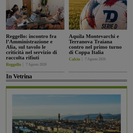
Reggello: incontro fra
Aquila Montevarchi e
l’Amministrazione e
Terranova Traiana
Alia, sul tavolo le
contro nel primo turno
criticità nel servizio di
di Coppa Italia
raccolta rifiuti
Calcio
7 Agosto 2026
Reggello
7 Agosto 2026
In Vetrina