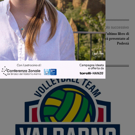
Articolo precedente
Articolo successivo
Fine settimana senza partite per il
“Lèvati dalla Pelle”, l’ultimo libro di
Terranuova Traiana, si attendono gli
Francesco Benucci sarà presentato al
spareggi nazionali
Podestà
Ultime Notizie