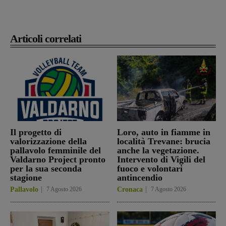
Articoli correlati
Il progetto di
Loro, auto in fiamme in
valorizzazione della
località Trevane: brucia
pallavolo femminile del
anche la vegetazione.
Valdarno Project pronto
Intervento di Vigili del
per la sua seconda
fuoco e volontari
stagione
antincendio
Pallavolo
7 Agosto 2026
Cronaca
7 Agosto 2026