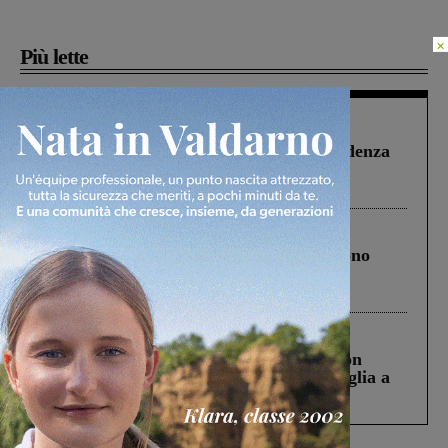
×
Più lette
Figline Incisa Valdarno
1 Agosto 2026
Piscina di Figline finanziata oltre la scadenza
Pnrr, il gruppo di Fratelli d’Italia: “Un
ringraziamento al Governo”
Cronaca
4 Agosto 2026
Un anno fa la strage in A1 in cui morirono
Gianni, Giulia e Franco. Lo schianto, il
processo, lo stop ai sorpassi fra tir....
Cronaca
3 Agosto 2026
Scomparso da una struttura di Castiglion
Fiorentino l’uomo che aveva ucciso la figlia a
Levane nel 2020