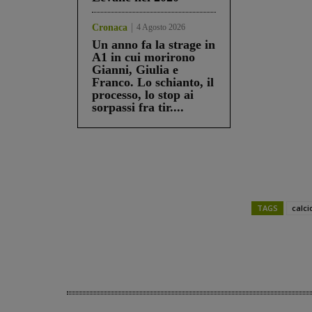
Cronaca
4 Agosto 2026
Un anno fa la strage in
A1 in cui morirono
Gianni, Giulia e
Franco. Lo schianto, il
processo, lo stop ai
sorpassi fra tir....
TAGS
calci
Share