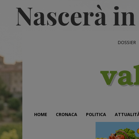
DOSSIER
HOME
CRONACA
POLITICA
ATTUALIT