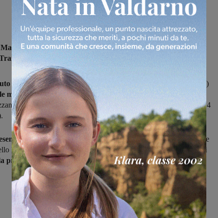
te Mamadou Ngom
nella stagione 2025-2026 vestirà la maglia del
Traiana.
uto calcisticamente nelle giovanili del Milan,
Ngom (classe 2000)
le maglie
tra le altre di Folgore Caratese, Barletta, Vis Pesaro,
zanese (139 presenze in serie D corredate da 21 gol, 43 presenze e 4
).
senta senza ombra di dubbio
la ciliegina sulla torta che il direttore
llo Resti mette nello scacchiere dei biancorossi, a breve
ai nastri di
la prossima stagione.