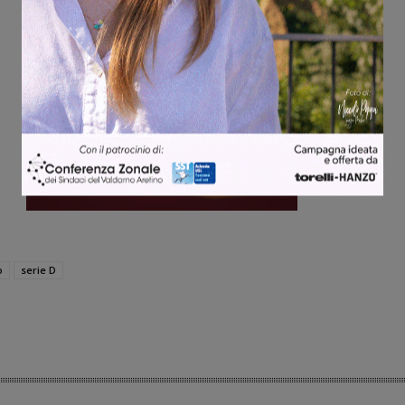
o
serie D