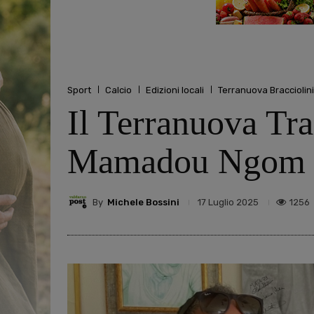
Sport
Calcio
Edizioni locali
Terranuova Bracciolini
Il Terranuova Tra
Mamadou Ngom
By
Michele Bossini
1256
17 Luglio 2025