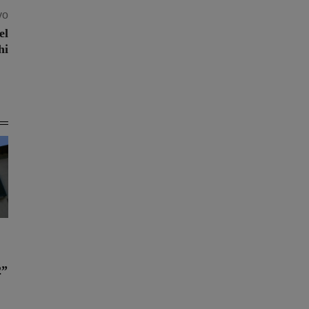
vo
el
hi
2”