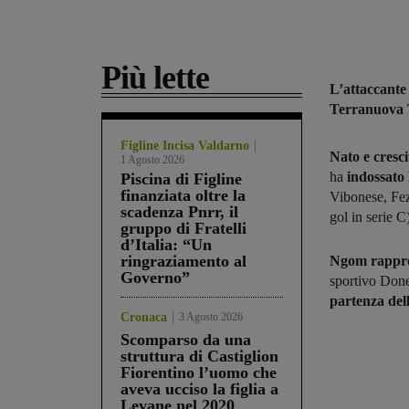
Più lette
L’attaccan
Terranuova 
Figline Incisa Valdarno
Nato e cresci
1 Agosto 2026
ha
indossato 
Piscina di Figline
finanziata oltre la
Vibonese, Fez
scadenza Pnrr, il
gol in serie C
gruppo di Fratelli
d’Italia: “Un
ringraziamento al
Ngom rappre
Governo”
sportivo Done
partenza del
Cronaca
3 Agosto 2026
Scomparso da una
struttura di Castiglion
Fiorentino l’uomo che
aveva ucciso la figlia a
Levane nel 2020