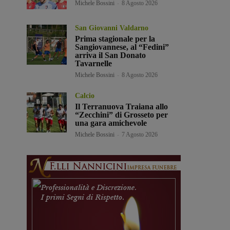
Michele Bossini
-
8 Agosto 2026
San Giovanni Valdarno
Prima stagionale per la
Sangiovannese, al “Fedini”
arriva il San Donato
Tavarnelle
Michele Bossini
-
8 Agosto 2026
Calcio
Il Terranuova Traiana allo
“Zecchini” di Grosseto per
una gara amichevole
Michele Bossini
-
7 Agosto 2026