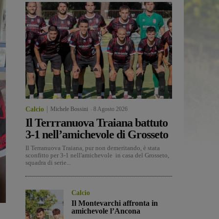
Calcio
Michele Bossini
-
8 Agosto 2026
Il Terrranuova Traiana battuto
3-1 nell’amichevole di Grosseto
Il Terranuova Traiana, pur non demeritando, è stata
sconfitto per 3-1 nell'amichevole in casa del Grosseto,
squadra di serie...
Calcio
Il Montevarchi affronta in
amichevole l’Ancona