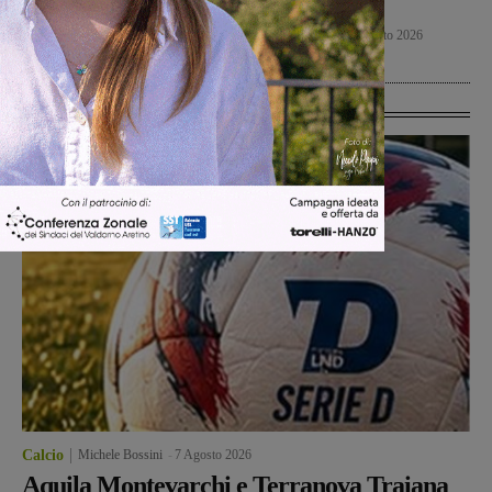
contro nel primo turno
Valdarno
di Coppa Italia
Weekender
7 Agosto 2026
Calcio
7 Agosto 2026
Ultime Calcio
Calcio
Michele Bossini
-
7 Agosto 2026
Aquila Montevarchi e Terranova Traiana