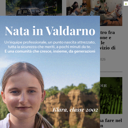
×
Loro, auto in fiamme in
Reggello: incontro fra
località Trevane: brucia
l’Amministrazione e
anche la vegetazione.
Alia, sul tavolo le
Intervento di Vigili del
criticità nel servizio di
fuoco e volontari
raccolta rifiuti
antincendio
Reggello
7 Agosto 2026
Cronaca
7 Agosto 2026
Aquila Montevarchi e
Weekender: cosa fare nel
Terranova Traiana
fine settimana in