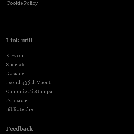
Cookie Policy
Html code here! Replace this with any non empty raw html
code and that's it.
Link utili
Elezioni
Speciali
Dossier
I sondaggi di Vpost
Comunicati Stampa
Farmacie
Biblioteche
Feedback