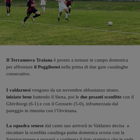
Il Terranuova Traiana
è pronto a tornare in campo domenica
per affrontare
il Poggibonsi
nella prima di due gare casalinghe
consecutive.
I valdarnesi
vengono da un novembre abbastanza strano.
iniziato bene
battendo il Siena, poi le
due pesanti sconfitte
con il
Ghiviborgi (6-1) e con il Grosseto (5-0), inframezzata dal
pareggio in rimonta con l’Orvietana.
La squadra senese
dal canto suo arriverà in Valdarno decisa a
riscattare la sconfitta casalinga patita domenica scorsa con la
Sangiovannese e proverà a conferma il dato statistico che le vede