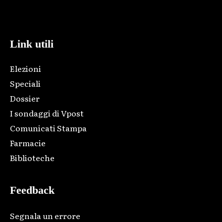
Html code here! Replace this with any non empty raw html
code and that's it.
Link utili
Elezioni
Speciali
Dossier
I sondaggi di Vpost
Comunicati Stampa
Farmacie
Biblioteche
Feedback
Segnala un errore