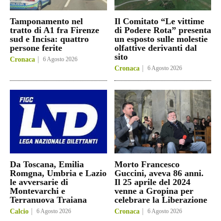
Tamponamento nel
Il Comitato “Le vittime
tratto di A1 fra Firenze
di Podere Rota” presenta
sud e Incisa: quattro
un esposto sulle molestie
persone ferite
olfattive derivanti dal
sito
Cronaca
6 Agosto 2026
Cronaca
6 Agosto 2026
Da Toscana, Emilia
Morto Francesco
Romgna, Umbria e Lazio
Guccini, aveva 86 anni.
le avversarie di
Il 25 aprile del 2024
Montevarchi e
venne a Gropina per
Terranuova Traiana
celebrare la Liberazione
Calcio
6 Agosto 2026
Cronaca
6 Agosto 2026