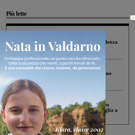
Più lette
×
Figline Incisa Valdarno
1 Agosto 2026
Piscina di Figline finanziata oltre la scadenza
Pnrr, il gruppo di Fratelli d’Italia: “Un
ringraziamento al Governo”
Cronaca
4 Agosto 2026
Un anno fa la strage in A1 in cui morirono
Gianni, Giulia e Franco. Lo schianto, il
processo, lo stop ai sorpassi fra tir....
Cronaca
3 Agosto 2026
Scomparso da una struttura di Castiglion
Fiorentino l’uomo che aveva ucciso la figlia a
Levane nel 2020