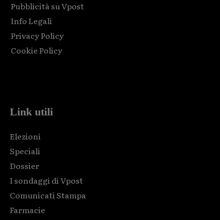
Pubblicità su Vpost
Info Legali
Privacy Policy
Cookie Policy
Html code here! Replace this with any non empty raw html
code and that's it.
Link utili
Elezioni
Speciali
Dossier
I sondaggi di Vpost
Comunicati Stampa
Farmacie