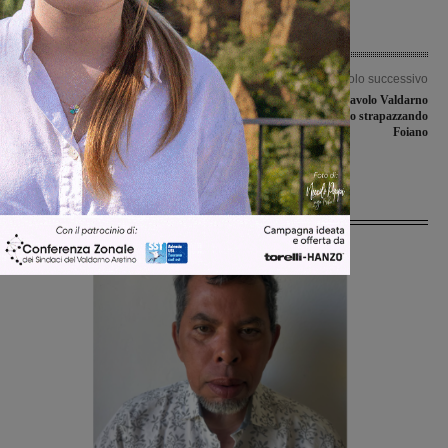
Articolo precedente
Articolo successivo
Cavriglia: Amanda Sandrelli,
La MGiTaly Pallavolo Valdarno
Giovanni Scifoni, Gaia De Laurentiis,
debutta in campionato strapazzando
Katia Beni tra i protagonisti della
Foiano
stagione 2023/24 al Teatro Comunale
Ultime Notizie