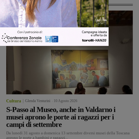
Ultime Notizie
Cultura
Glenda Venturini
-
10 Agosto 2026
S-Passo al Museo, anche in Valdarno i
musei aprono le porte ai ragazzi per i
campi di settembre
Da lunedì 31 agosto a domenica 13 settembre diversi musei della Toscana
aprono le porte a bambini e ragazzi...