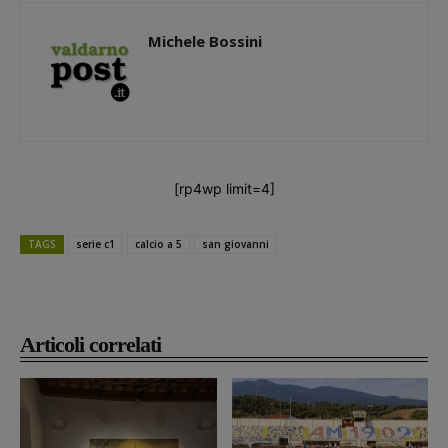
Michele Bossini
[rp4wp limit=4]
TAGS
serie c1
calcio a 5
san giovanni
Articoli correlati