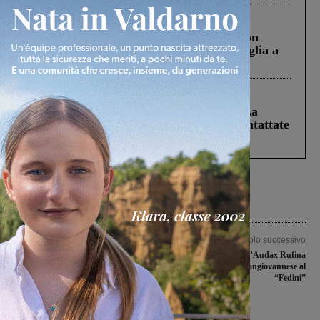
Cronaca
3 Agosto 2026
Scomparso da una struttura di Castiglion
Fiorentino l’uomo che aveva ucciso la figlia a
Levane nel 2020
Cronaca
5 Agosto 2026
Continuano le ricerche di Miah Billal. La
Prefettura: “In caso di avvistamento contattate
il 112”
Articolo precedente
Articolo successivo
Preliminare di Coppa Italia al
Gara amichevole con l’Audax Rufina
“Matteini”, il Terranuova Traiana
per il ritorno della Sangiovannese al
riceve lo Scandicci
“Fedini”