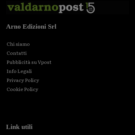
Arno Edizioni Srl
Chi siamo
Contatti
Pubblicità su Vpost
Info Legali
Privacy Policy
Cookie Policy
Html code here! Replace this with any non empty raw html
code and that's it.
Link utili