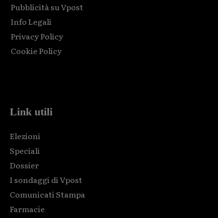
Pubblicità su Vpost
Info Legali
Privacy Policy
Cookie Policy
Html code here! Replace this with any non empty raw html
code and that's it.
Link utili
Elezioni
Speciali
Dossier
I sondaggi di Vpost
Comunicati Stampa
Farmacie