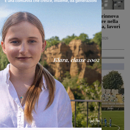
Figline e Incisa:
Reggello: Enel rinnova
approvate le riduzioni
un trasformatore nella
Tari per cittadini e
cabina di Cascia, lavori
utenze non domestiche
il 7 agosto
Figline Incisa Valdarno
Attualità
6 Agosto 2026
6 Agosto 2026
Ultime Calcio