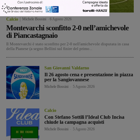
Calcio
Michele Bossini
-
6 Agosto 2026
Montevarchi sconfitto 2-0 nell’amichevole
di Piancastagnaio
Il Montevarchi è stato sconfitto per 2-0 nell'amichevole disputata in casa
della Pianese (a segno Bellini sul finire del primo...
San Giovanni Valdarno
Il 26 agosto cena e presentazione in piazza
per la Sangiovannese
Michele Bossini
-
5 Agosto 2026
Calcio
Con Stefano Sottili l’Ideal Club Incisa
chiude la campagna acquisti
Michele Bossini
-
5 Agosto 2026