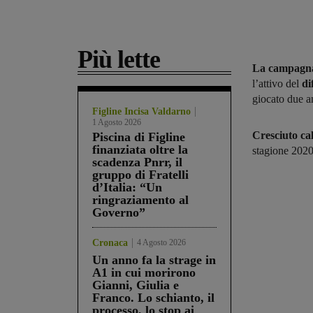
Più lette
La campagna
l’attivo del
di
giocato due a
Figline Incisa Valdarno
1 Agosto 2026
Cresciuto cal
Piscina di Figline
finanziata oltre la
stagione 2020
scadenza Pnrr, il
gruppo di Fratelli
d’Italia: “Un
ringraziamento al
Governo”
Cronaca
4 Agosto 2026
Un anno fa la strage in
A1 in cui morirono
Gianni, Giulia e
Franco. Lo schianto, il
processo, lo stop ai