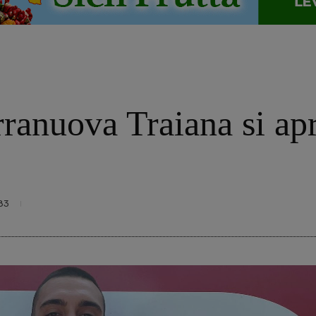
rranuova Traiana si ap
83