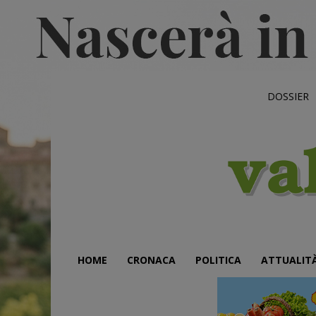
DOSSIER
HOME
CRONACA
POLITICA
ATTUALIT