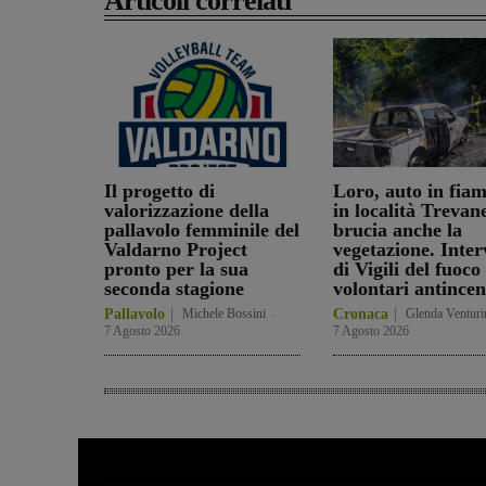
Articoli correlati
Il progetto di
Loro, auto in fia
valorizzazione della
in località Trevan
pallavolo femminile del
brucia anche la
Valdarno Project
vegetazione. Inter
pronto per la sua
di Vigili del fuoco
seconda stagione
volontari antincen
Pallavolo
Michele Bossini
-
Cronaca
Glenda Venturi
7 Agosto 2026
7 Agosto 2026