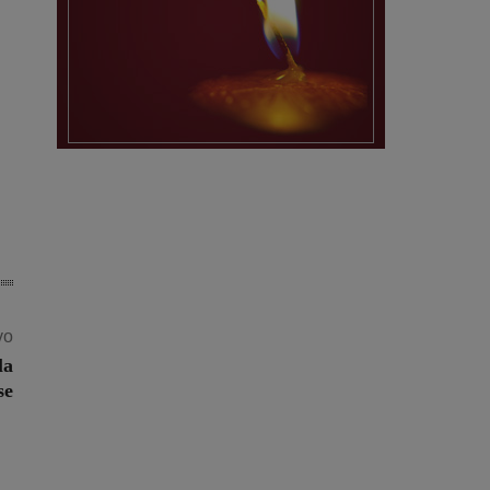
vo
la
se