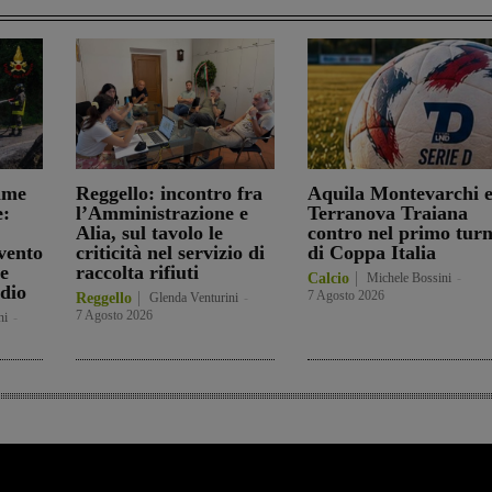
mme
Reggello: incontro fra
Aquila Montevarchi 
e:
l’Amministrazione e
Terranova Traiana
Alia, sul tavolo le
contro nel primo tur
vento
criticità nel servizio di
di Coppa Italia
 e
raccolta rifiuti
Calcio
Michele Bossini
-
dio
7 Agosto 2026
Reggello
Glenda Venturini
-
7 Agosto 2026
ni
-