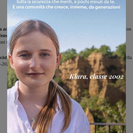
 acquisti del Terranuova Traian
a targato 2025-2026 si è aperta con
fensore centrale Federico Ficini,
volto noto in Valdarno per avere
nni fa a Figline e lo scorso anno a Montevarchi.
cisticamente nello Scandicci
con il quale ha debuttato in serie D nella
-2021, Ficini vanta 124 presenze e due gol in quarta serie.