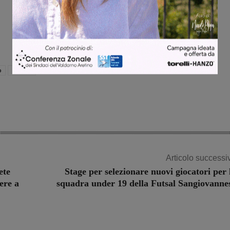
o
serie D
Articolo successi
ete
Stage per selezionare nuovi giocatori per 
ere a
squadra under 19 della Futsal Sangiovanne