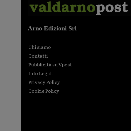
Arno Edizioni Srl
Chi siamo
Contatti
Pubblicità su Vpost
Info Legali
Privacy Policy
Cookie Policy
Html code here! Replace this with any non empty raw
html code and that's it.