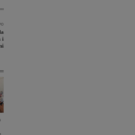
vo
la
 i
ni
a