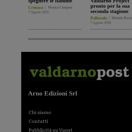
spegnere le fiamme
Valdarno Project
pronto per la sua
Cronaca
Monica Campani
-
seconda stagione
7 Agosto 2026
Pallavolo
Michele Bossi
7 Agosto 2026
Arno Edizioni Srl
Chi siamo
Contatti
Pubblicità su Vpost