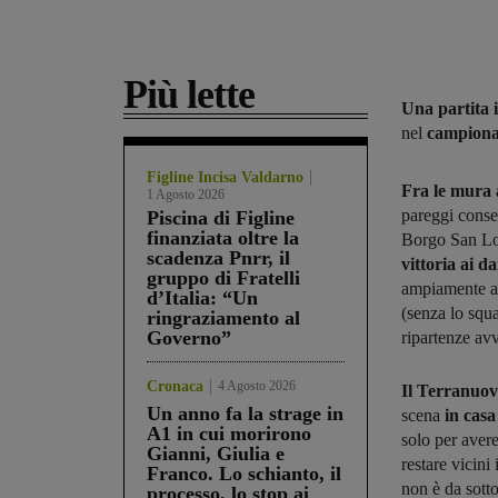
Più lette
Una partita i
nel
campiona
Figline Incisa Valdarno
Fra le mura 
1 Agosto 2026
pareggi consec
Piscina di Figline
finanziata oltre la
Borgo San Lor
scadenza Pnrr, il
vittoria ai d
gruppo di Fratelli
ampiamente all
d’Italia: “Un
(senza lo squa
ringraziamento al
Governo”
ripartenze avv
Cronaca
4 Agosto 2026
Il Terranuov
Un anno fa la strage in
scena
in casa
A1 in cui morirono
solo per aver
Gianni, Giulia e
restare vicini
Franco. Lo schianto, il
non è da sotto
processo, lo stop ai