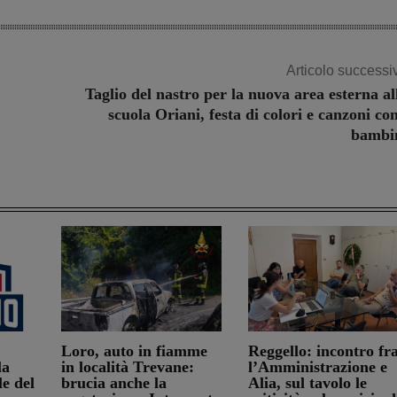
Articolo successi
Taglio del nastro per la nuova area esterna al
scuola Oriani, festa di colori e canzoni con
bambi
Loro, auto in fiamme
Reggello: incontro fr
la
in località Trevane:
l’Amministrazione e
e del
brucia anche la
Alia, sul tavolo le