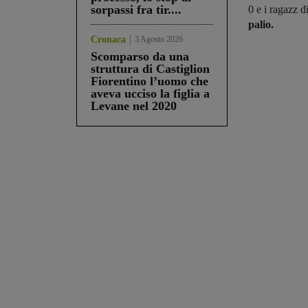
sorpassi fra tir....
0 e i ragazz 
palio.
Cronaca
3 Agosto 2026
Scomparso da una
struttura di Castiglion
Fiorentino l’uomo che
aveva ucciso la figlia a
Levane nel 2020
Share