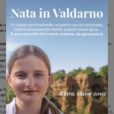
n casa e una partita in trasferta
attendono le valdarnesi impegnate
to di Eccellenza
girone C.
amiche del “Goffredo Del Buffa” la capolista Figline,
reduce da tre
utivi e che ha visto domenica scorsa il suo vantaggio sulla Fortis
enzo ridursi da cinque a tre lunghezze, cercherà il
ritorno alla
anni del Firenze Ovest.
Sulla carta quella fiorentina è una squadra
a portata e che in casa è riuscita a fare le cose migliori. I vadarnesi
lificato Privitera)
dovranno fare la partita,
stando attenti alle
ersarie.
a Traiana,
reduce dal pareggio interno con la Sinalunghese, sarà di
 del fanalino di coda Grassina.
I valdarnesi vogliono vincere non
e la
certezza di confermarsi nel lotto delle prime
, ma anche per
 in termini di distacco. Di certo non sarà una partita facile, l’avversario
valutare anche perché all’andata riuscì a fermare i terranuovesi sullo 0-