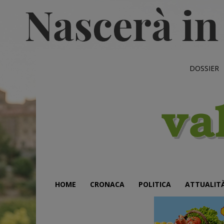
DOSSIER
HOME
CRONACA
POLITICA
ATTUALIT