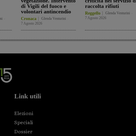
vegetazione. Intervento
criticità nel servizio d
di Vigili del fuoco e
raccolta rifiuti
volontari antincendio
Reggello
Glenda Venturini
-
7 Agosto 2026
ni
-
Cronaca
Glenda Venturini
-
7 Agosto 2026
Link utili
Elezioni
Speciali
Dossier